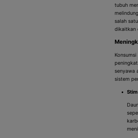
tubuh me
melindungi
salah sat
dikaitkan
Meningk
Konsumsi 
peningkat
senyawa a
sistem pe
Stim
Daun
sepe
karb
meni