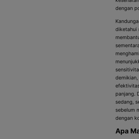
kesehatan
dengan po
Kandungan
diketahui 
membantu 
sementara
menghamba
menunjuk
sensitivi
demikian,
efektivit
panjang. 
sedang, se
sebelum m
dengan ko
Apa Ma