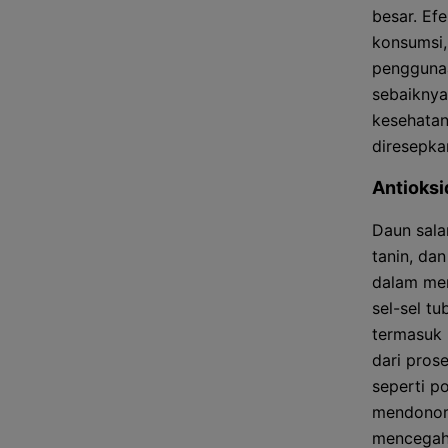
besar. Efe
konsumsi,
penggunaa
sebaiknya
kesehatan
diresepka
Antioksi
Daun sala
tanin, da
dalam men
sel-sel t
termasuk 
dari pros
seperti po
mendonork
mencegahn