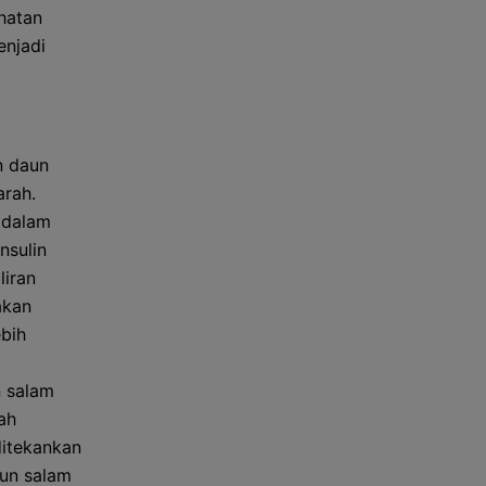
hatan
enjadi
n daun
rah.
 dalam
nsulin
liran
akan
ebih
n salam
ah
ditekankan
aun salam