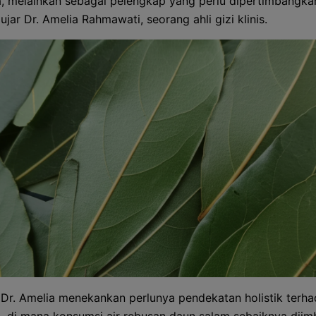
, melainkan sebagai pelengkap yang perlu dipertimbangk
" ujar Dr. Amelia Rahmawati, seorang ahli gizi klinis.
Dr. Amelia menekankan perlunya pendekatan holistik terh