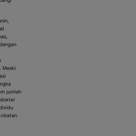
bangi
nin,
at
bas,
 dengan
n
. Meski
asi
angka
am jumlah
 dokter
dividu
-obatan.