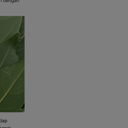
an dengan
adap