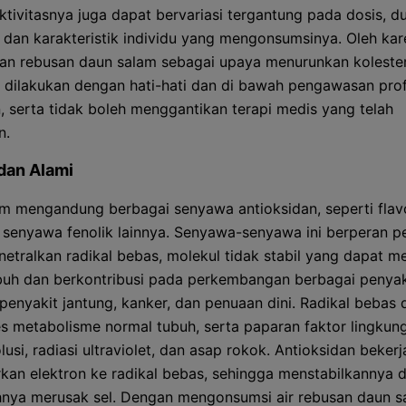
ktivitasnya juga dapat bervariasi tergantung pada dosis, du
 dan karakteristik individu yang mengonsumsinya. Oleh kare
n rebusan daun salam sebagai upaya menurunkan koleste
 dilakukan dengan hati-hati dan di bawah pengawasan prof
, serta tidak boleh menggantikan terapi medis yang telah
n.
dan Alami
m mengandung berbagai senyawa antioksidan, seperti flav
n senyawa fenolik lainnya. Senyawa-senyawa ini berperan p
etralkan radikal bebas, molekul tidak stabil yang dapat m
ubuh dan berkontribusi pada perkembangan berbagai penyaki
penyakit jantung, kanker, dan penuaan dini. Radikal bebas d
es metabolisme normal tubuh, serta paparan faktor lingkun
lusi, radiasi ultraviolet, dan asap rokok. Antioksidan beker
an elektron ke radikal bebas, sehingga menstabilkannya 
ya merusak sel. Dengan mengonsumsi air rebusan daun s