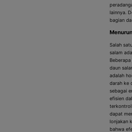
peradanga
lainnya. 
bagian da
Menurun
Salah sat
salam ada
Beberapa 
daun sala
adalah ho
darah ke 
sebagai en
efisien d
terkontrol
dapat mem
lonjakan 
bahwa efe