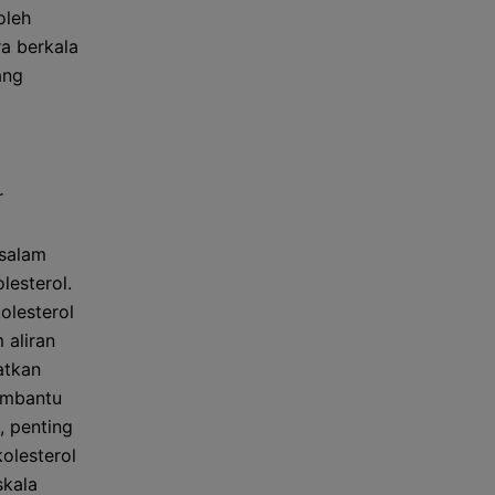
oleh
a berkala
ang
r
salam
lesterol.
olesterol
 aliran
atkan
embantu
, penting
olesterol
skala