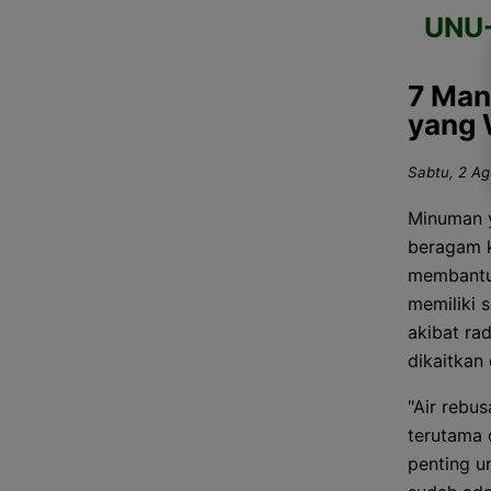
UNU
7 Man
yang 
Sabtu, 2 Ag
Minuman y
beragam k
membantu 
memiliki 
akibat rad
dikaitkan
"Air rebu
terutama 
penting u