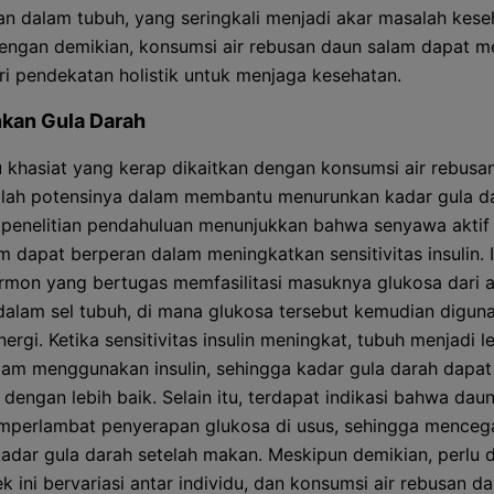
n dalam tubuh, yang seringkali menjadi akar masalah kese
Dengan demikian, konsumsi air rebusan daun salam dapat m
ri pendekatan holistik untuk menjaga kesehatan.
kan Gula Darah
u khasiat yang kerap dikaitkan dengan konsumsi air rebusa
lah potensinya dalam membantu menurunkan kadar gula da
penelitian pendahuluan menunjukkan bahwa senyawa aktif
m dapat berperan dalam meningkatkan sensitivitas insulin. I
rmon yang bertugas memfasilitasi masuknya glukosa dari a
dalam sel tubuh, di mana glukosa tersebut kemudian digun
ergi. Ketika sensitivitas insulin meningkat, tubuh menjadi l
alam menggunakan insulin, sehingga kadar gula darah dapat
 dengan lebih baik. Selain itu, terdapat indikasi bahwa dau
perlambat penyerapan glukosa di usus, sehingga menceg
kadar gula darah setelah makan. Meskipun demikian, perlu 
k ini bervariasi antar individu, dan konsumsi air rebusan d