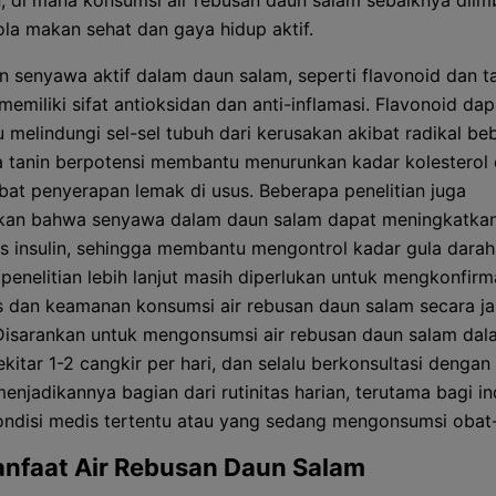
, di mana konsumsi air rebusan daun salam sebaiknya diim
la makan sehat dan gaya hidup aktif.
 senyawa aktif dalam daun salam, seperti flavonoid dan ta
memiliki sifat antioksidan dan anti-inflamasi. Flavonoid dap
melindungi sel-sel tubuh dari kerusakan akibat radikal be
 tanin berpotensi membantu menurunkan kadar kolesterol
t penyerapan lemak di usus. Beberapa penelitian juga
kan bahwa senyawa dalam daun salam dapat meningkatka
tas insulin, sehingga membantu mengontrol kadar gula darah
 penelitian lebih lanjut masih diperlukan untuk mengkonfirm
as dan keamanan konsumsi air rebusan daun salam secara j
Disarankan untuk mengonsumsi air rebusan daun salam dal
kitar 1-2 cangkir per hari, dan selalu berkonsultasi dengan
enjadikannya bagian dari rutinitas harian, terutama bagi in
ndisi medis tertentu atau yang sedang mengonsumsi obat
nfaat Air Rebusan Daun Salam