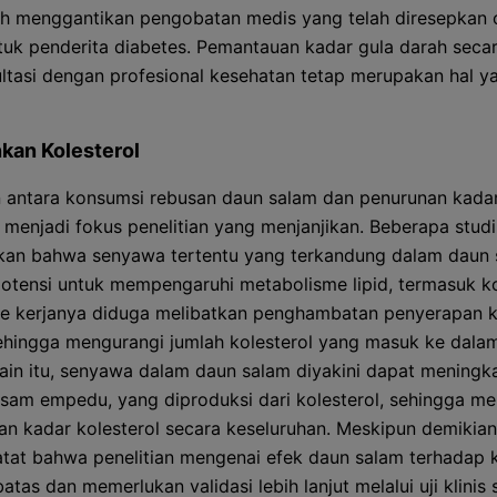
eh menggantikan pengobatan medis yang telah diresepkan 
tuk penderita diabetes. Pemantauan kadar gula darah secar
ltasi dengan profesional kesehatan tetap merupakan hal y
kan Kolesterol
antara konsumsi rebusan daun salam dan penurunan kada
l menjadi fokus penelitian yang menjanjikan. Beberapa studi
kan bahwa senyawa tertentu yang terkandung dalam daun 
potensi untuk mempengaruhi metabolisme lipid, termasuk ko
 kerjanya diduga melibatkan penghambatan penyerapan k
sehingga mengurangi jumlah kolesterol yang masuk ke dalam
lain itu, senyawa dalam daun salam diyakini dapat meningk
asam empedu, yang diproduksi dari kolesterol, sehingga m
n kadar kolesterol secara keseluruhan. Meskipun demikian
atat bahwa penelitian mengenai efek daun salam terhadap k
atas dan memerlukan validasi lebih lanjut melalui uji klinis 