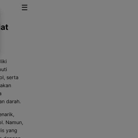
☰
iat
iki
uti
l, serta
sakan
a
an darah.
narik,
ol. Namun,
is yang