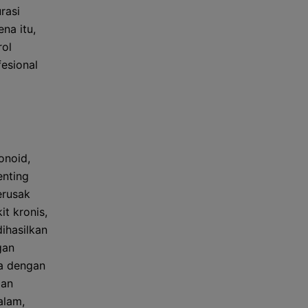
rasi
na itu,
rol
esional
onoid,
enting
erusak
t kronis,
ihasilkan
gan
ja dengan
dan
alam,