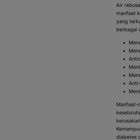
Air rebus
manfaat k
yang terk
berbagai 
Menu
Menu
Anti
Meni
Menu
Anti
Meni
Manfaat-m
keseluruh
kerusakan
Kemampuan
diabetes d