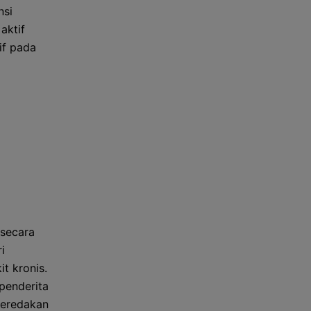
nsi
aktif
if pada
 secara
i
t kronis.
penderita
 meredakan