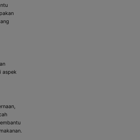
ntu
upakan
yang
gan
i aspek
rnaan,
cah
 membantu
 makanan.