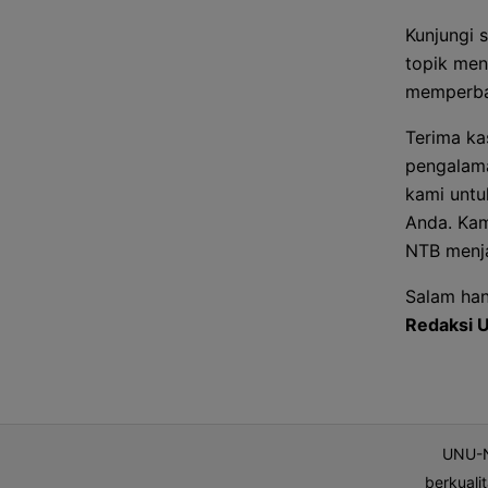
Kunjungi 
topik men
memperbar
Terima ka
pengalama
kami untu
Anda. Kam
NTB menja
Salam han
Redaksi
UNU-N
berkuali