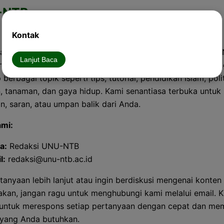
-NTB
Kontak
datang di halaman kontak UNU-NTB. Kami di Redaksi UNU
Lanjut Baca
en untuk memberikan informasi dan konten berkualitas tin
erbagai topik seperti tips, tutorial, pendidikan Islam, polit
, tanaman, dan gaya hidup. Kami senantiasa terbuka untu
n, saran, atau umpan balik dari Anda.
ami:
a:
Redaksi UNU-NTB
l:
redaksi@unu-ntb.ac.id
tanyaan lebih lanjut atau ingin berdiskusi mengenai konten
akan, jangan ragu untuk menghubungi kami melalui email. 
untuk merespons setiap pertanyaan dengan cepat dan me
 yang Anda butuhkan.