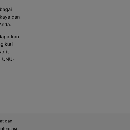
bagai
rkaya dan
Anda.
dapatkan
gikuti
orit
at UNU-
at dan
informasi