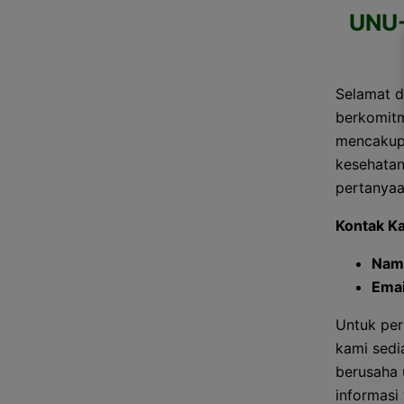
UNU
Selamat 
berkomitm
mencakup b
kesehatan
pertanyaa
Kontak K
Nam
Emai
Untuk per
kami sedi
berusaha 
informasi