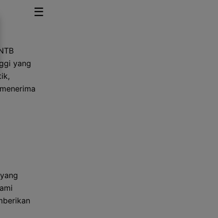
☰
-NTB
ggi yang
ik,
k menerima
 yang
Kami
mberikan