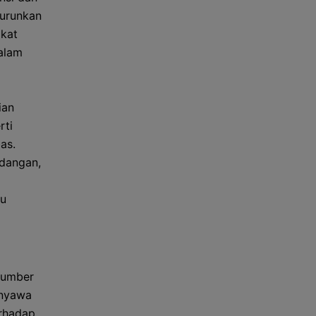
nurunkan
ikat
alam
ian
rti
as.
adangan,
tu
 sumber
enyawa
erhadap