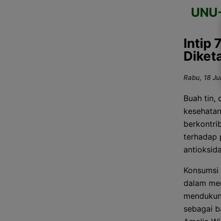
UNU
Intip
Diket
Rabu, 18 Ju
Buah tin,
kesehatan.
berkontri
terhadap 
antioksid
Konsumsi 
dalam men
mendukung
sebagai b