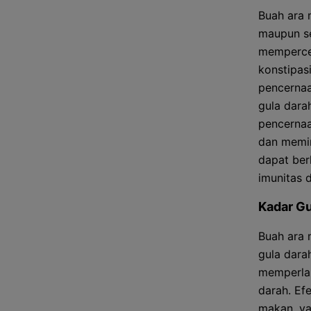
Buah ara 
maupun se
memperce
konstipas
pencerna
gula dara
pencernaa
dan memin
dapat ber
imunitas 
Kadar Gu
Buah ara 
gula dara
memperlam
darah. Ef
makan, ya