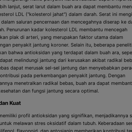
ebih lanjut, serat larut dalam buah ara dapat membantu me
sterol LDL ("kolesterol jahat") dalam darah. Serat ini meng
l dalam saluran pencernaan dan mencegahnya diserap ke d
rah. Penurunan kadar kolesterol LDL membantu mencegah
an plak di arteri, yang merupakan faktor utama dalam
gan penyakit jantung koroner. Selain itu, beberapa penelit
an bahwa antioksidan yang terdapat dalam buah ara, sepe
 dapat melindungi jantung dari kerusakan akibat radikal beb
ebas dapat merusak sel-sel jantung dan menyebabkan per
ontribusi pada perkembangan penyakit jantung. Dengan
nnya menetralkan radikal bebas, buah ara dapat memban
esehatan dan fungsi jantung secara optimal.
dan Kuat
memiliki profil antioksidan yang signifikan, menjadikannya
 untuk melawan stres oksidatif dalam tubuh. Keberadaan s
olifenol, flavonoid, dan antosianin memberikan kontribusi t