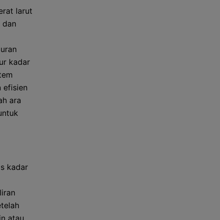
rat larut
a dan
luran
ur kadar
stem
 efisien
ah ara
untuk
as kadar
iran
etelah
in atau