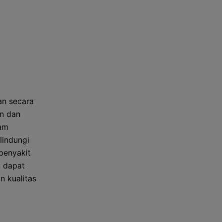
an secara
n dan
lam
lindungi
 penyakit
, dapat
n kualitas