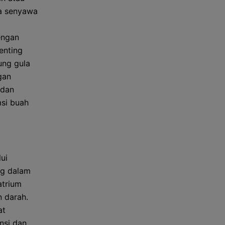
wa senyawa
engan
enting
ung gula
gan
 dan
si buah
ui
ng dalam
atrium
n darah.
at
nsi dan