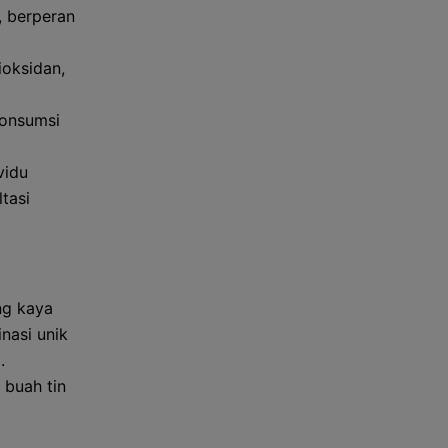
, berperan
ioksidan,
Konsumsi
vidu
tasi
ng kaya
nasi unik
.
 buah tin