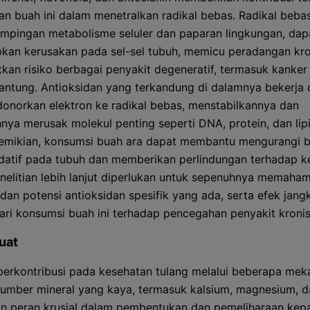
 buah ini dalam menetralkan radikal bebas. Radikal bebas
mpingan metabolisme seluler dan paparan lingkungan, dap
an kerusakan pada sel-sel tubuh, memicu peradangan kro
kan risiko berbagai penyakit degeneratif, termasuk kanker
jantung. Antioksidan yang terkandung di dalamnya bekerja
onorkan elektron ke radikal bebas, menstabilkannya dan
ya merusak molekul penting seperti DNA, protein, dan lipi
emikian, konsumsi buah ara dapat membantu mengurangi 
idatif pada tubuh dan memberikan perlindungan terhadap k
Penelitian lebih lanjut diperlukan untuk sepenuhnya memaham
dan potensi antioksidan spesifik yang ada, serta efek jang
ari konsumsi buah ini terhadap pencegahan penyakit kronis
uat
berkontribusi pada kesehatan tulang melalui beberapa me
Sumber mineral yang kaya, termasuk kalsium, magnesium, d
 peran krusial dalam pembentukan dan pemeliharaan kep