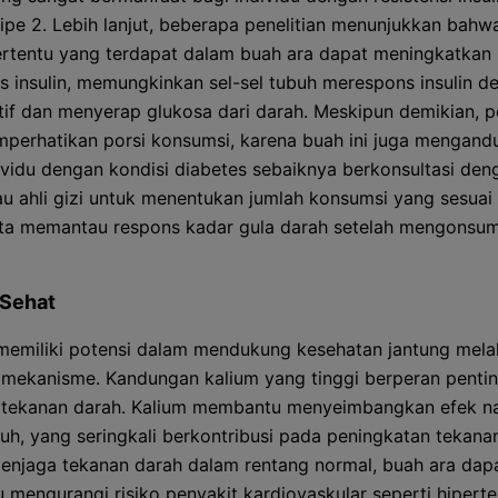
tipe 2. Lebih lanjut, beberapa penelitian menunjukkan bah
tertentu yang terdapat dalam buah ara dapat meningkatkan
tas insulin, memungkinkan sel-sel tubuh merespons insulin d
ktif dan menyerap glukosa dari darah. Meskipun demikian, p
perhatikan porsi konsumsi, karena buah ini juga mengand
dividu dengan kondisi diabetes sebaiknya berkonsultasi den
au ahli gizi untuk menentukan jumlah konsumsi yang sesuai
ta memantau respons kadar gula darah setelah mengonsum
 Sehat
memiliki potensi dalam mendukung kesehatan jantung melal
mekanisme. Kandungan kalium yang tinggi berperan penti
 tekanan darah. Kalium membantu menyeimbangkan efek n
uh, yang seringkali berkontribusi pada peningkatan tekana
njaga tekanan darah dalam rentang normal, buah ara dap
mengurangi risiko penyakit kardiovaskular seperti hiperte