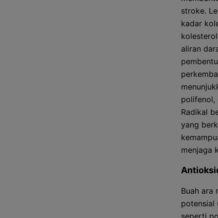
stroke. L
kadar kole
kolestero
aliran da
pembentuk
perkemban
menunjukk
polifenol,
Radikal b
yang berk
kemampua
menjaga k
Antioksi
Buah ara 
potensial
seperti p