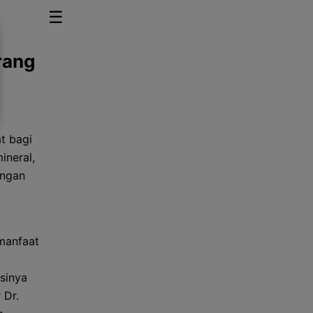
☰
rang
t bagi
ineral,
ungan
manfaat
sinya
 Dr.