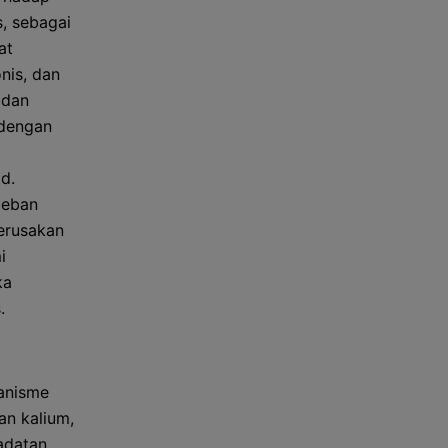
, sebagai
at
nis, dan
 dan
 dengan
d.
beban
erusakan
i
ka
.
kanisme
an kalium,
adatan