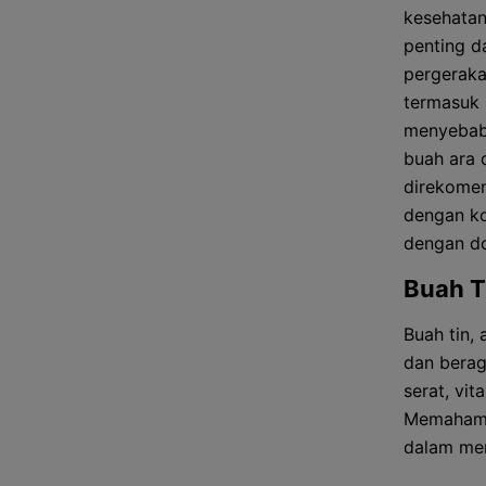
kesehatan
penting 
pergeraka
termasuk 
menyebabk
buah ara 
direkomen
dengan ko
dengan do
Buah T
Buah tin,
dan berag
serat, vi
Memahami 
dalam men