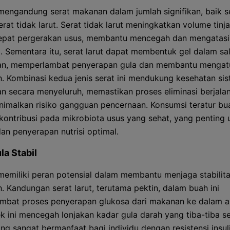
mengandung serat makanan dalam jumlah signifikan, baik se
rat tidak larut. Serat tidak larut meningkatkan volume tinj
pat pergerakan usus, membantu mencegah dan mengatasi
i. Sementara itu, serat larut dapat membentuk gel dalam sa
an, memperlambat penyerapan gula dan membantu mengat
h. Kombinasi kedua jenis serat ini mendukung kesehatan si
n secara menyeluruh, memastikan proses eliminasi berjalan
imalkan risiko gangguan pencernaan. Konsumsi teratur bu
kontribusi pada mikrobiota usus yang sehat, yang penting 
dan penyerapan nutrisi optimal.
la Stabil
memiliki peran potensial dalam membantu menjaga stabilit
h. Kandungan serat larut, terutama pektin, dalam buah ini
bat proses penyerapan glukosa dari makanan ke dalam al
ek ini mencegah lonjakan kadar gula darah yang tiba-tiba s
ng sangat bermanfaat bagi individu dengan resistensi insul