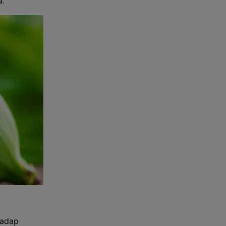
a.
hadap