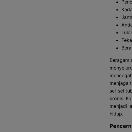
Penc
Kada
Jant
Anti
Tula
Teka
Bera
Beragam m
menyeluru
mencegah 
menjaga t
sel-sel t
kronis. K
menjadi l
hidup.
Pencern