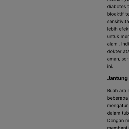
diabetes 
bioaktif 
sensitivi
lebih efe
untuk mem
alami. In
dokter at
aman, ser
ini.
Jantung
Buah ara 
beberapa 
mengatur
dalam tub
Dengan me
membantu 