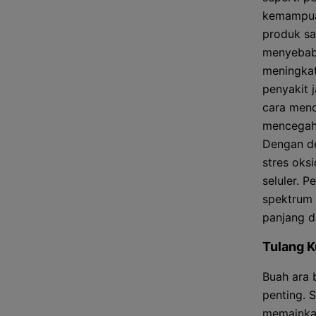
kemampuan
produk sa
menyebabk
meningkat
penyakit 
cara mend
mencegahn
Dengan d
stres oks
seluler. 
spektrum 
panjang d
Tulang K
Buah ara 
penting. 
memainkan