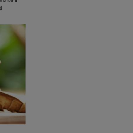
memahami
i