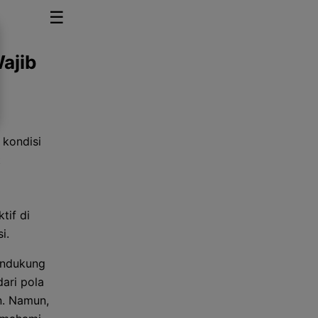
☰
ajib
 kondisi
t
tif di
i.
mendukung
ari pola
n. Namun,