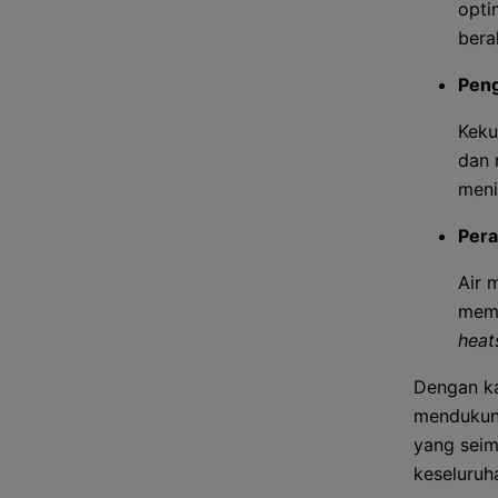
opti
berak
Peng
Keku
dan 
meni
Pera
Air 
memb
heat
Dengan ka
mendukung
yang seim
keseluruha