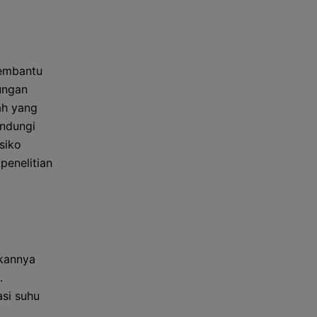
membantu
ungan
ah yang
indungi
siko
penelitian
ikannya
.
asi suhu