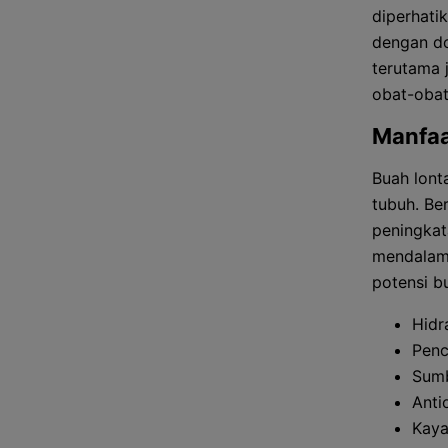
diperhati
dengan do
terutama 
obat-obat
Manfaa
Buah lont
tubuh. Be
peningkat
mendalam 
potensi b
Hidr
Penc
Sumb
Anti
Kaya