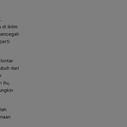
.
 di iklim
 mencegah
perti
lontar
ubuh dari
m
 itu,
ungkin
lah
rnaan