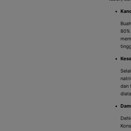
Kand
Buah
80% 
meme
tingg
Kese
Sela
natr
dan 
diat
Damp
Dehi
Kons