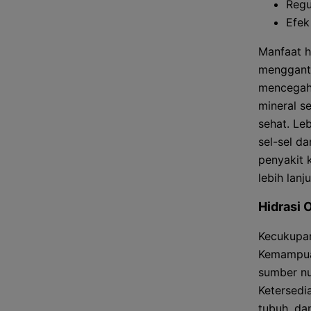
Regu
Efek
Manfaat hi
mengganti
mencegah 
mineral s
sehat. Le
sel-sel da
penyakit 
lebih lan
Hidrasi 
Kecukupan
Kemampuan
sumber nu
Ketersedi
tubuh, dan