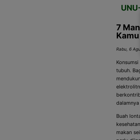
UNU
7 Man
Kamu 
Rabu, 6 Agu
Konsumsi 
tubuh. Ba
mendukung
elektroli
berkontri
dalamnya j
Buah lont
kesehatan
makan sei