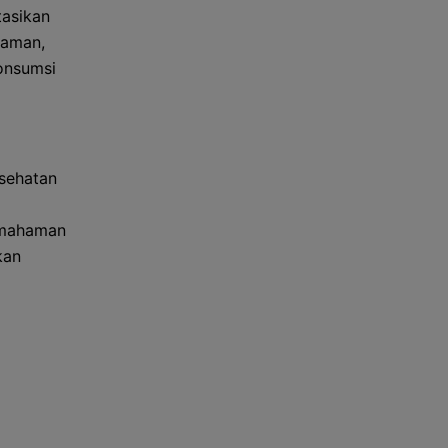
tasikan
 aman,
gonsumsi
esehatan
Pemahaman
kan