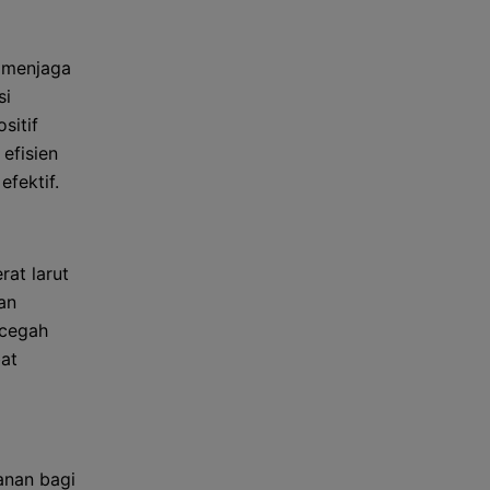
 menjaga
si
sitif
efisien
fektif.
rat larut
an
ncegah
at
anan bagi