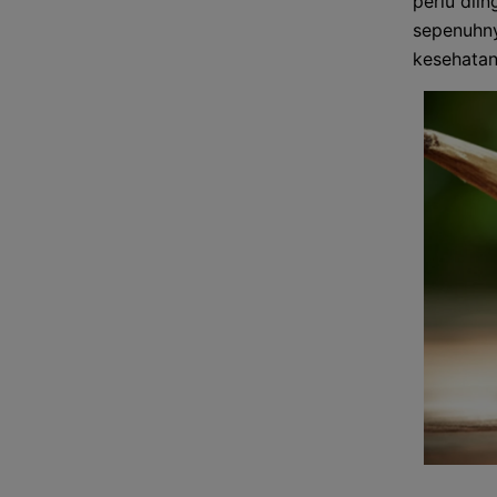
perlu dii
sepenuhny
kesehatan