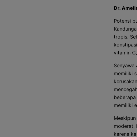
Dr. Amelia
Potensi b
Kandungan 
tropis. S
konstipas
vitamin C,
Senyawa a
memiliki 
kerusakan
mencegah 
beberapa 
memiliki e
Meskipun 
moderat.
karena ka