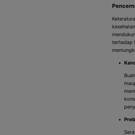
Pencern
Keteratur
kesehatan
mendukung
terhadap 
memungkin
Kand
Buah
maup
memp
kons
peny
Preb
Sera