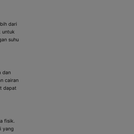
bih dari
k untuk
gan suhu
m dan
n cairan
at dapat
 fisik.
i yang