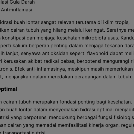
lasi Gula Darah
 Anti-inflamasi
drasi buah lontar sangat relevan terutama di iklim tropis,
kan cairan tubuh yang hilang melalui keringat. Seratnya 
konstipasi dan menjaga kesehatan mikrobiota usus. Kand
eperti kalium berperan penting dalam menjaga tekanan dar
bih lanjut, senyawa antioksidan seperti flavonoid dapat mel
ri kerusakan akibat radikal bebas, berpotensi mengurangi ri
kronis. Efek anti-inflamasinya, meskipun masih memerlukan 
jut, menjanjikan dalam meredakan peradangan dalam tubuh.
Optimal
 cairan tubuh merupakan fondasi penting bagi kesehatan.
 buah lontar dalam menyediakan hidrasi optimal menjad
trisi yang berpotensi mendukung berbagai fungsi fisiologis
aan cairan yang memadai memfasilitasi kinerja organ, regul
 transportasi nutrisi.