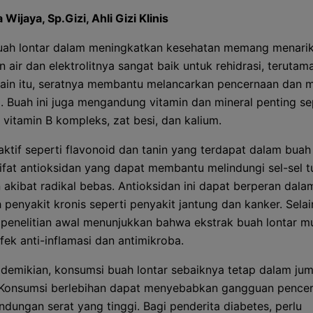
 Wijaya, Sp.Gizi, Ahli Gizi Klinis
uah lontar dalam meningkatkan kesehatan memang menarik
air dan elektrolitnya sangat baik untuk rehidrasi, terutama
elain itu, seratnya membantu melancarkan pencernaan dan
i. Buah ini juga mengandung vitamin dan mineral penting se
 vitamin B kompleks, zat besi, dan kalium.
ktif seperti flavonoid dan tanin yang terdapat dalam buah 
sifat antioksidan yang dapat membantu melindungi sel-sel t
 akibat radikal bebas. Antioksidan ini dapat berperan dala
penyakit kronis seperti penyakit jantung dan kanker. Selain
penelitian awal menunjukkan bahwa ekstrak buah lontar m
fek anti-inflamasi dan antimikroba.
demikian, konsumsi buah lontar sebaiknya tetap dalam jum
 Konsumsi berlebihan dapat menyebabkan gangguan pence
ndungan serat yang tinggi. Bagi penderita diabetes, perlu