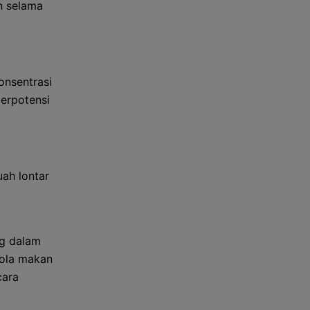
n selama
onsentrasi
berpotensi
ah lontar
ng dalam
pola makan
cara