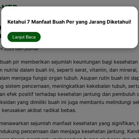
-NTB
Ketahui 7 Manfaat Buah Per yang Jarang Diketahui!
ui 7 Manfaat Buah Per yang Jarang
ahui!
Lanjut Baca
ni 2025 oleh journal
buah pir memberikan sejumlah keuntungan bagi kesehatan 
nutrisi dalam buah ini, seperti serat, vitamin, dan mineral
alam menjaga fungsi organ tubuh. Asupan rutin buah ini da
 sistem pencernaan, meningkatkan kekebalan tubuh, sert
n efek positif terhadap kesehatan jantung dan pembuluh d
oksidan yang dimiliki buah ini juga membantu melindungi sel
i kerusakan akibat radikal bebas.
 menawarkan sejumlah manfaat kesehatan yang signifikan, 
ndukung pencernaan dan menjaga kesehatan jantung. Kan