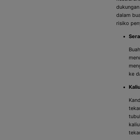
dukungan 
dalam bua
risiko pen
Sera
Buah
menu
meng
ke d
Kali
Kand
teka
tubu
kali
teka