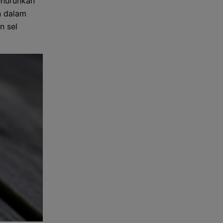
enurunkan
n dalam
n sel