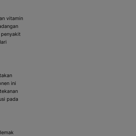
an vitamin
radangan
 penyakit
ari
ptakan
nen ini
 tekanan
usi pada
 lemak