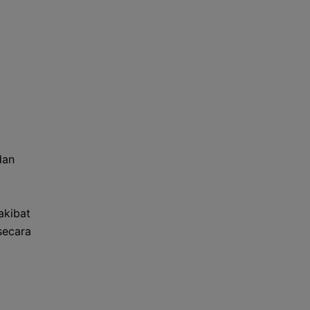
dan
g
akibat
secara