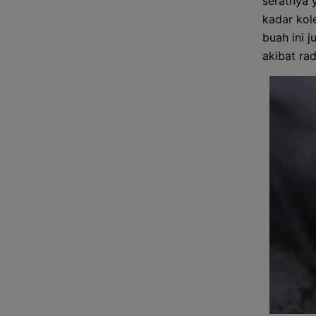
seratnya 
kadar kol
buah ini 
akibat rad