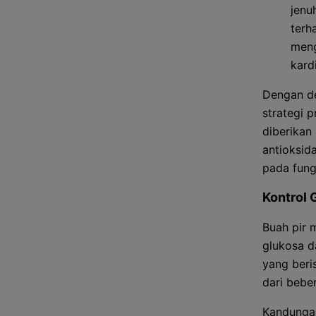
jenu
terh
meng
kard
Dengan de
strategi 
diberikan
antioksid
pada fung
Kontrol 
Buah pir 
glukosa d
yang beri
dari bebe
Kandungan