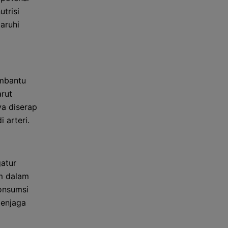
trisi
aruhi
embantu
arut
a diserap
 arteri.
atur
m dalam
onsumsi
menjaga