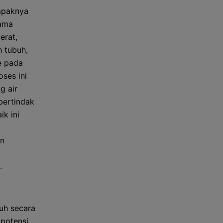
mpaknya
tama
erat,
 tubuh,
e pada
ses ini
g air
 bertindak
ik ini
an
.
uh secara
 potensi