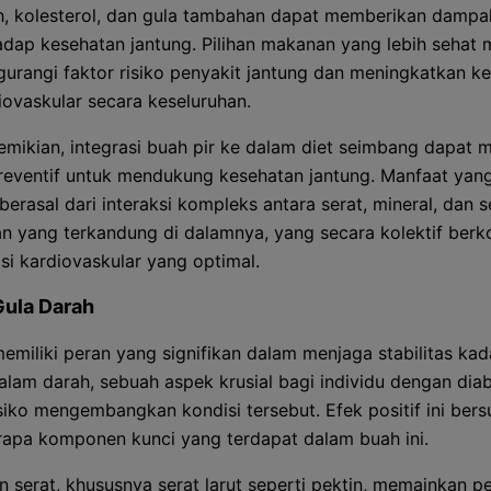
h, kolesterol, dan gula tambahan dapat memberikan dampak
adap kesehatan jantung. Pilihan makanan yang lebih sehat
urangi faktor risiko penyakit jantung dan meningkatkan k
iovaskular secara keseluruhan.
mikian, integrasi buah pir ke dalam diet seimbang dapat m
preventif untuk mendukung kesehatan jantung. Manfaat yan
 berasal dari interaksi kompleks antara serat, mineral, dan
an yang terkandung di dalamnya, yang secara kolektif berko
si kardiovaskular yang optimal.
Gula Darah
memiliki peran yang signifikan dalam menjaga stabilitas kad
alam darah, sebuah aspek krusial bagi individu dengan dia
siko mengembangkan kondisi tersebut. Efek positif ini ber
rapa komponen kunci yang terdapat dalam buah ini.
 serat, khususnya serat larut seperti pektin, memainkan p