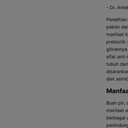
- Dr. Ameli
Penelitia
pektin da
manfaat k
prebiotik
gilirannya
sifat ant
tubuh dar
disaranka
diet seim
Manfaa
Buah pir,
manfaat e
berbagai 
perlindun