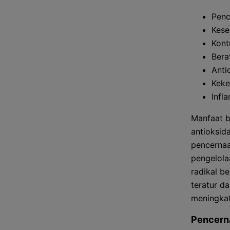
Penc
Kese
Kont
Bera
Anti
Keke
Infl
Manfaat b
antioksid
pencernaa
pengelola
radikal b
teratur d
meningkat
Pencern