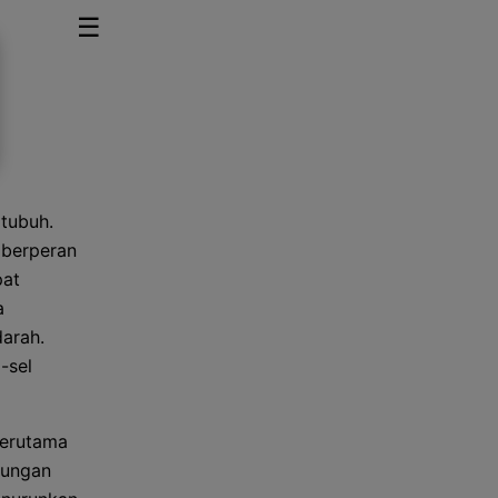
☰
tubuh.
, berperan
pat
a
arah.
-sel
terutama
dungan