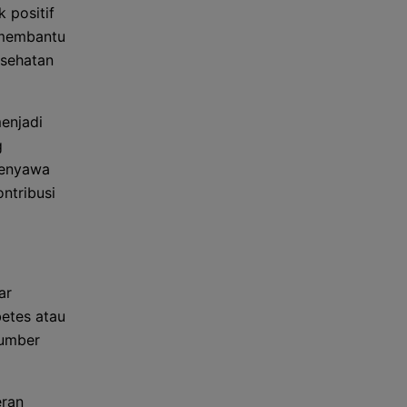
 positif
 membantu
esehatan
enjadi
g
 senyawa
ntribusi
ar
betes atau
sumber
eran