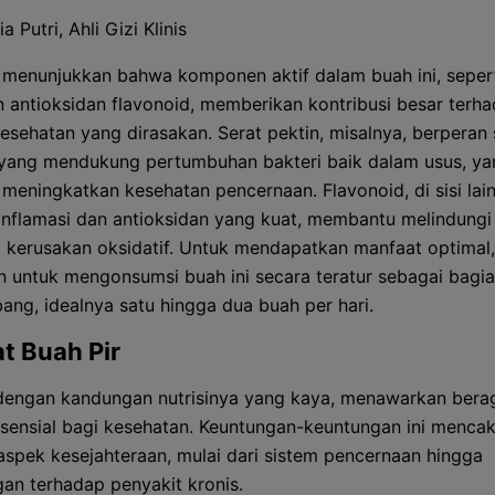
a Putri, Ahli Gizi Klinis
n menunjukkan bahwa komponen aktif dalam buah ini, sepert
n antioksidan flavonoid, memberikan kontribusi besar terh
esehatan yang dirasakan. Serat pektin, misalnya, berperan
 yang mendukung pertumbuhan bakteri baik dalam usus, y
 meningkatkan kesehatan pencernaan. Flavonoid, di sisi lain
i-inflamasi dan antioksidan yang kuat, membantu melindungi 
i kerusakan oksidatif. Untuk mendapatkan manfaat optimal,
n untuk mengonsumsi buah ini secara teratur sebagai bagia
bang, idealnya satu hingga dua buah per hari.
t Buah Pir
 dengan kandungan nutrisinya yang kaya, menawarkan ber
sensial bagi kesehatan. Keuntungan-keuntungan ini menca
aspek kesejahteraan, mulai dari sistem pencernaan hingga
gan terhadap penyakit kronis.