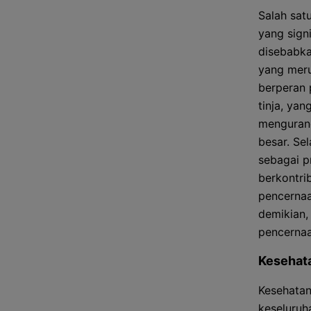
Salah sat
yang sign
disebabka
yang meru
berperan 
tinja, ya
mengurang
besar. Sel
sebagai pr
berkontri
pencernaa
demikian,
pencernaa
Kesehat
Kesehatan
keseluruh