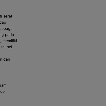
i serat
adap
 sebagai
ang pada
, memiliki
sel-sel
n dari
agam
kup