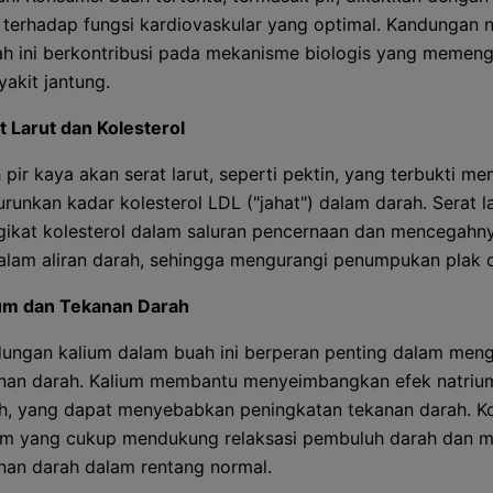
terhadap fungsi kardiovaskular yang optimal. Kandungan nu
h ini berkontribusi pada mekanisme biologis yang memeng
yakit jantung.
t Larut dan Kolesterol
 pir kaya akan serat larut, seperti pektin, yang terbukti m
runkan kadar kolesterol LDL ("jahat") dalam darah. Serat l
ikat kolesterol dalam saluran pencernaan dan mencegahny
alam aliran darah, sehingga mengurangi penumpukan plak di
um dan Tekanan Darah
ungan kalium dalam buah ini berperan penting dalam meng
nan darah. Kalium membantu menyeimbangkan efek natriu
h, yang dapat menyebabkan peningkatan tekanan darah. K
um yang cukup mendukung relaksasi pembuluh darah dan 
nan darah dalam rentang normal.