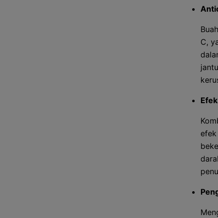
Anti
Buah
C, y
dala
jant
keru
Efek
Komb
efek
beke
dara
penu
Peng
Meng