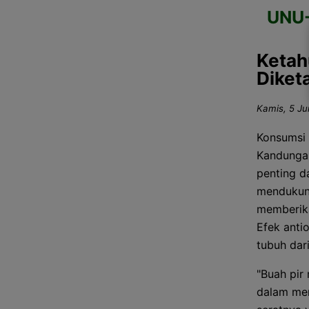
UNU
Ketah
Diket
Kamis, 5 Ju
Konsumsi 
Kandungan 
penting d
mendukung
memberika
Efek anti
tubuh dar
"Buah pir
dalam me