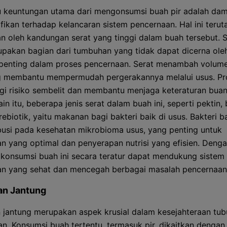
u keuntungan utama dari mengonsumsi buah pir adalah da
ifikan terhadap kelancaran sistem pencernaan. Hal ini teru
n oleh kandungan serat yang tinggi dalam buah tersebut. S
pakan bagian dari tumbuhan yang tidak dapat dicerna oleh
penting dalam proses pencernaan. Serat menambah volum
ng membantu mempermudah pergerakannya melalui usus. Pro
i risiko sembelit dan membantu menjaga keteraturan buan
ain itu, beberapa jenis serat dalam buah ini, seperti pektin,
ebiotik, yaitu makanan bagi bakteri baik di usus. Bakteri ba
busi pada kesehatan mikrobioma usus, yang penting untuk
n yang optimal dan penyerapan nutrisi yang efisien. Deng
 konsumsi buah ini secara teratur dapat mendukung sistem
n yang sehat dan mencegah berbagai masalah pencernaan
an Jantung
 jantung merupakan aspek krusial dalam kesejahteraan tub
an. Konsumsi buah tertentu, termasuk pir, dikaitkan dengan