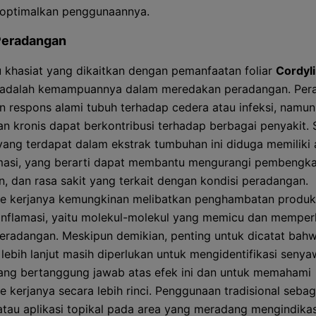
optimalkan penggunaannya.
Peradangan
u khasiat yang dikaitkan dengan pemanfaatan foliar
Cordyl
adalah kemampuannya dalam meredakan peradangan. Per
 respons alami tubuh terhadap cedera atau infeksi, namun
n kronis dapat berkontribusi terhadap berbagai penyakit.
ang terdapat dalam ekstrak tumbuhan ini diduga memiliki a
amasi, yang berarti dapat membantu mengurangi pembengk
, dan rasa sakit yang terkait dengan kondisi peradangan.
e kerjanya kemungkinan melibatkan penghambatan produk
inflamasi, yaitu molekul-molekul yang memicu dan memper
eradangan. Meskipun demikian, penting untuk dicatat bah
n lebih lanjut masih diperlukan untuk mengidentifikasi seny
yang bertanggung jawab atas efek ini dan untuk memahami
 kerjanya secara lebih rinci. Penggunaan tradisional sebag
tau aplikasi topikal pada area yang meradang mengindika