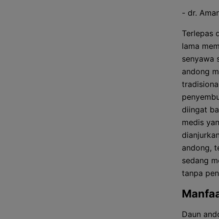
- dr. Ama
Terlepas d
lama mema
senyawa s
andong mu
tradision
penyembuh
diingat b
medis yan
dianjurk
andong, t
sedang me
tanpa pen
Manfa
Daun and