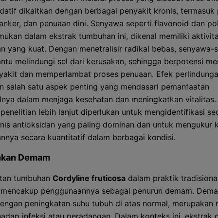
idatif dikaitkan dengan berbagai penyakit kronis, termasuk
kanker, dan penuaan dini. Senyawa seperti flavonoid dan pol
mukan dalam ekstrak tumbuhan ini, dikenal memiliki aktivit
an yang kuat. Dengan menetralisir radikal bebas, senyawa
ntu melindungi sel dari kerusakan, sehingga berpotensi m
nyakit dan memperlambat proses penuaan. Efek perlindunga
 salah satu aspek penting yang mendasari pemanfaatan
alnya dalam menjaga kesehatan dan meningkatkan vitalitas
penelitian lebih lanjut diperlukan untuk mengidentifikasi se
jenis antioksidan yang paling dominan dan untuk mengukur 
annya secara kuantitatif dalam berbagai kondisi.
nkan Demam
tan tumbuhan
Cordyline fruticosa
dalam praktik tradisiona
li mencakup penggunaannya sebagai penurun demam. Dema
dengan peningkatan suhu tubuh di atas normal, merupakan 
hadap infeksi atau peradangan. Dalam konteks ini, ekstrak d