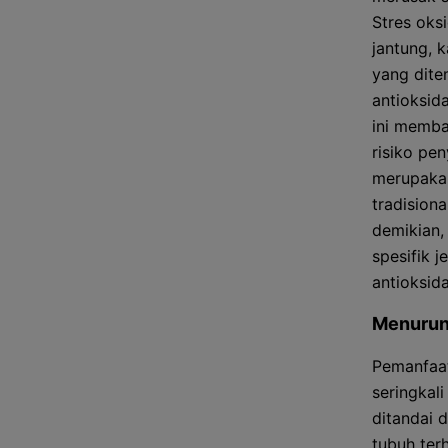
Stres oks
jantung, 
yang dite
antioksid
ini memba
risiko pe
merupakan
tradision
demikian, 
spesifik 
antioksid
Menuru
Pemanfaa
seringka
ditandai 
tubuh ter