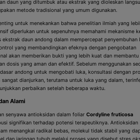
n daun yang ditumbuk atau ekstrak yang dioleskan langs
upakan metode tradisional yang umum digunakan.
nting untuk menekankan bahwa penelitian ilmiah yang lebi
sif diperlukan untuk sepenuhnya memahami mekanisme ke
as ekstrak daun andong dalam mempercepat penyembuhan l
rkontrol yang membandingkan efeknya dengan pengobatan
nal akan memberikan bukti yang lebih kuat dan membantu
n dosis yang aman dan efektif. Sebelum menggunakan se
dasar andong untuk mengobati luka, konsultasi dengan pro
 sangat dianjurkan, terutama untuk luka yang dalam, terinfe
unjukkan perbaikan setelah beberapa waktu.
dan Alami
n senyawa antioksidan dalam foliar
Cordyline fruticosa
busi signifikan terhadap potensi terapeutiknya. Antioksidan
alam menangkal radikal bebas, molekul tidak stabil yang da
l dan jaringan tubuh melalui proses yang disebut stres oksi