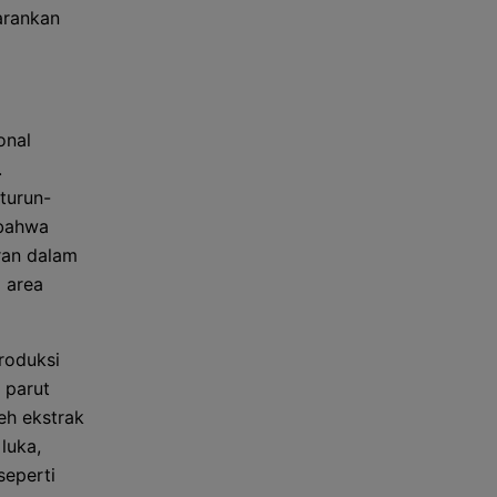
arankan
onal
.
turun-
 bahwa
ran dalam
 area
roduksi
 parut
leh ekstrak
luka,
seperti