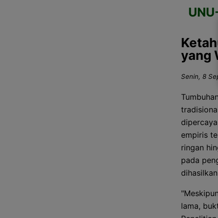
UNU
Ketah
yang 
Senin, 8 Se
Tumbuhan 
tradision
dipercaya
empiris t
ringan hi
pada pen
dihasilka
"Meskipun
lama, buk