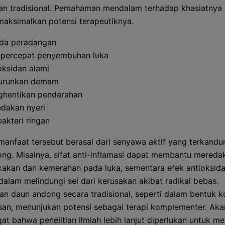
n tradisional. Pemahaman mendalam terhadap khasiatnya 
aksimalkan potensi terapeutiknya.
da peradangan
ercepat penyembuhan luka
oksidan alami
urunkan demam
hentikan pendarahan
dakan nyeri
bakteri ringan
manfaat tersebut berasal dari senyawa aktif yang terkand
ng. Misalnya, sifat anti-inflamasi dapat membantu mereda
kan dan kemerahan pada luka, sementara efek antioksid
dalam melindungi sel dari kerusakan akibat radikal bebas.
n daun andong secara tradisional, seperti dalam bentuk 
san, menunjukan potensi sebagai terapi komplementer. Akan
gat bahwa penelitian ilmiah lebih lanjut diperlukan untuk m