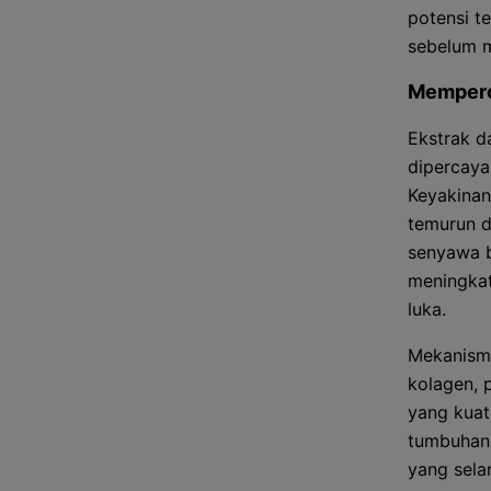
potensi t
sebelum 
Memperc
Ekstrak d
dipercay
Keyakinan
temurun d
senyawa b
meningkat
luka.
Mekanisme
kolagen, 
yang kuat.
tumbuhan 
yang sela