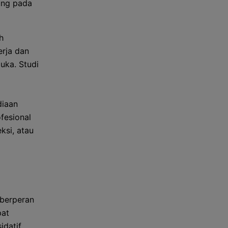
ung pada
h
rja dan
uka. Studi
diaan
fesional
ksi, atau
 berperan
pat
datif.