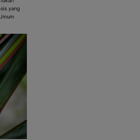
erlukan
sis yang
t Umum