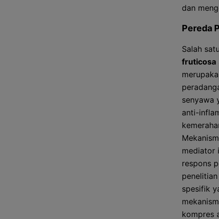
dan meng
Pereda 
Salah sat
fruticosa
merupakan
peradanga
senyawa y
anti-infl
kemerahan
Mekanism
mediator 
respons p
penelitia
spesifik 
mekanisme
kompres a