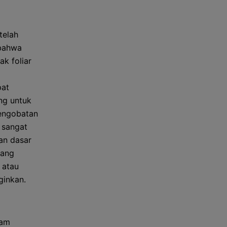
telah
 bahwa
k foliar
pat
ng untuk
pengobatan
n sangat
an dasar
yang
 atau
ginkan.
lam