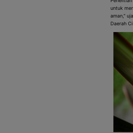
Penelitian
untuk men
aman," uj
Daerah C