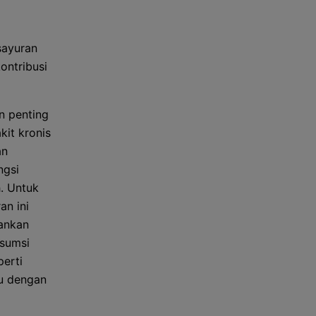
sayuran
ontribusi
n penting
kit kronis
an
ngsi
. Untuk
an ini
hankan
nsumsi
perti
lu dengan