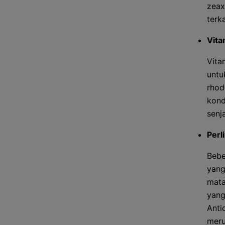
zeax
terk
Vita
Vita
untu
rhod
kond
senj
Perl
Bebe
yang
mata
yang
Anti
meru