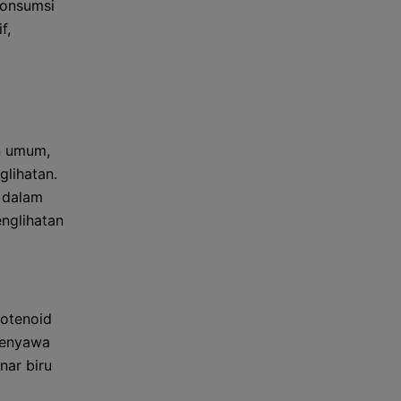
konsumsi
f,
n umum,
glihatan.
g dalam
nglihatan
rotenoid
 senyawa
nar biru