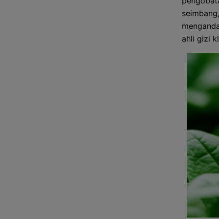
pengobata
seimbang,
mengandal
ahli gizi kl