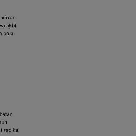
ifikan.
wa aktif
m pola
ehatan
aun
t radikal