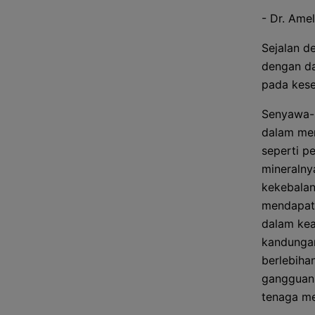
- Dr. Amel
Sejalan d
dengan da
pada kese
Senyawa-s
dalam men
seperti p
mineralny
kekebalan
mendapatk
dalam kea
kandungan
berlebiha
gangguan 
tenaga me