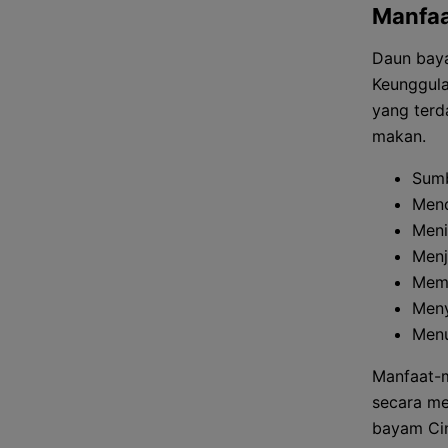
Manfaa
Daun baya
Keunggula
yang terd
makan.
Sumb
Mend
Meni
Menj
Mem
Meny
Menu
Manfaat-m
secara me
bayam Cin