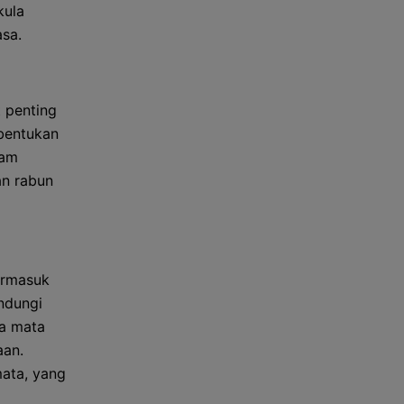
kula
sa.
 penting
mbentukan
lam
an rabun
ermasuk
ndungi
sa mata
aan.
mata, yang