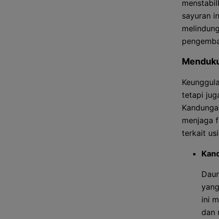
menstabil
sayuran i
melindung
pengemban
Menduku
Keunggula
tetapi ju
Kandungan
menjaga f
terkait usi
Kand
Daun
yang
ini 
dan 