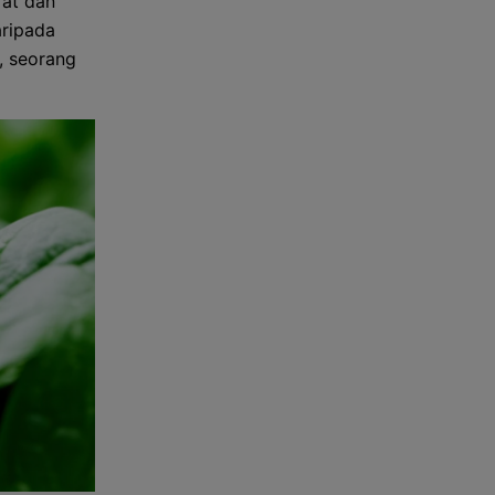
rat dan
aripada
, seorang