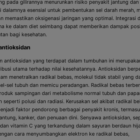
ng pada gilirannya menurunkan risiko penyakit jantung dan
di dalamnya esensial untuk pembentukan sel darah merah,
n memastikan oksigenasi jaringan yang optimal. Integrasi 
a ke dalam diet seimbang dapat memberikan dampak posi
utan bagi kesehatan.
antioksidan
 antioksidan yang terdapat dalam tumbuhan ini merupaka
ribusi utama terhadap nilai kesehatannya. Antioksidan berp
alam menetralkan radikal bebas, molekul tidak stabil yang d
el-sel tubuh dan memicu peradangan. Radikal bebas terbe
roduk sampingan dari metabolisme normal tubuh dan papa
 seperti polusi dan radiasi. Kerusakan sel akibat radikal b
menjadi faktor pendorong berbagai penyakit kronis, termas
jantung, kanker, dan penuaan dini. Senyawa antioksidan, sep
 dan vitamin C yang terkandung dalam sayuran berdaun hijau
engan cara menyumbangkan elektron ke radikal bebas,