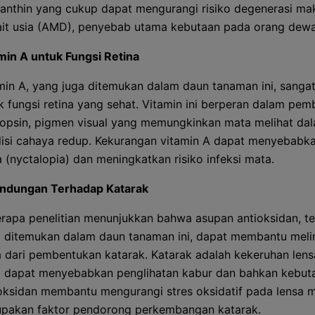
anthin yang cukup dapat mengurangi risiko degenerasi ma
ait usia (AMD), penyebab utama kebutaan pada orang dewa
min A untuk Fungsi Retina
min A, yang juga ditemukan dalam daun tanaman ini, sangat
k fungsi retina yang sehat. Vitamin ini berperan dalam pe
opsin, pigmen visual yang memungkinkan mata melihat da
isi cahaya redup. Kekurangan vitamin A dapat menyebabk
a (nyctalopia) dan meningkatkan risiko infeksi mata.
indungan Terhadap Katarak
rapa penelitian menunjukkan bahwa asupan antioksidan, t
 ditemukan dalam daun tanaman ini, dapat membantu meli
 dari pembentukan katarak. Katarak adalah kekeruhan len
 dapat menyebabkan penglihatan kabur dan bahkan kebut
oksidan membantu mengurangi stres oksidatif pada lensa 
pakan faktor pendorong perkembangan katarak.