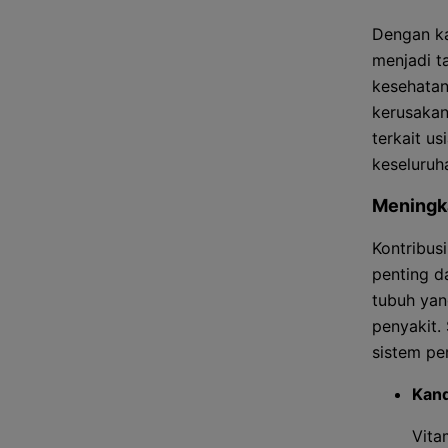
Dengan ka
menjadi t
kesehatan
kerusakan
terkait us
keseluruh
Meningk
Kontribus
penting d
tubuh yan
penyakit.
sistem pe
Kand
Vita