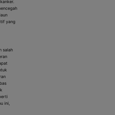
 kanker.
 mencegah
daun
tif yang
n salah
eran
apat
ntuk
ran
ebas
uk
erti
 ini,