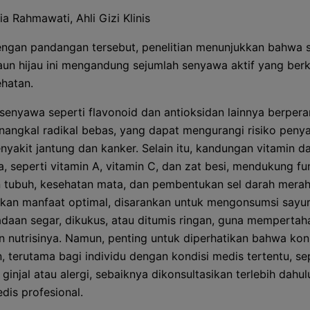
ia Rahmawati, Ahli Gizi Klinis
engan pandangan tersebut, penelitian menunjukkan bahwa 
un hijau ini mengandung sejumlah senyawa aktif yang berk
hatan.
enyawa seperti flavonoid dan antioksidan lainnya berpera
angkal radikal bebas, yang dapat mengurangi risiko penya
enyakit jantung dan kanker. Selain itu, kandungan vitamin d
a, seperti vitamin A, vitamin C, dan zat besi, mendukung fu
 tubuh, kesehatan mata, dan pembentukan sel darah merah
an manfaat optimal, disarankan untuk mengonsumsi sayur
daan segar, dikukus, atau ditumis ringan, guna memperta
 nutrisinya. Namun, penting untuk diperhatikan bahwa ko
n, terutama bagi individu dengan kondisi medis tertentu, se
ginjal atau alergi, sebaiknya dikonsultasikan terlebih dahu
dis profesional.