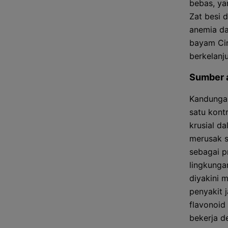
bebas, ya
Zat besi 
anemia da
bayam Cin
berkelanj
Sumber 
Kandungan
satu kont
krusial d
merusak s
sebagai p
lingkungan
diyakini 
penyakit 
flavonoid
bekerja d