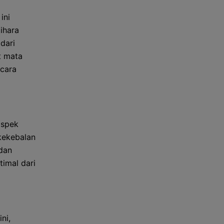
ini
ihara
dari
t mata
ecara
aspek
 kekebalan
 dan
timal dari
ni,