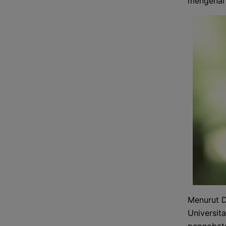
mengenai 
Menurut D
Universit