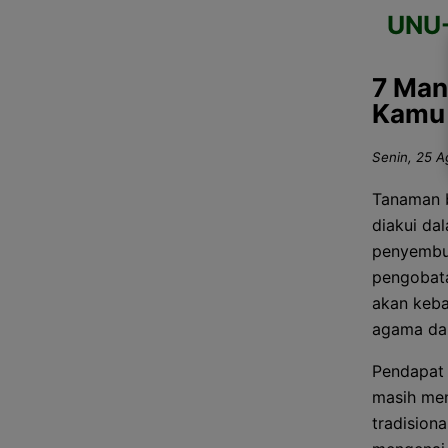
UNU
7 Man
Kamu 
Senin, 25 A
Tanaman b
diakui da
penyembuh
pengobatan
akan keba
agama dan
Pendapat 
masih men
tradision