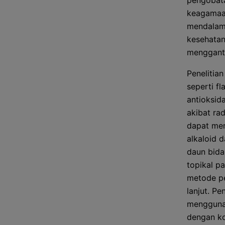
pengobata
keagamaan
mendalam 
kesehatan
mengganti
Penelitia
seperti fl
antioksid
akibat ra
dapat mem
alkaloid 
daun bidar
topikal pa
metode pe
lanjut. P
menggunak
dengan ko