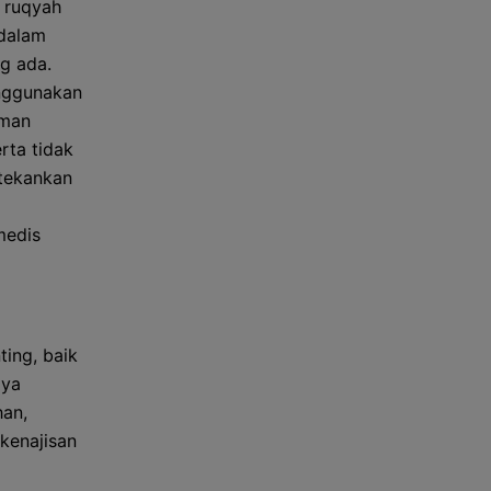
 ruqyah
 dalam
g ada.
enggunakan
aman
rta tidak
itekankan
medis
ting, baik
aya
han,
kenajisan