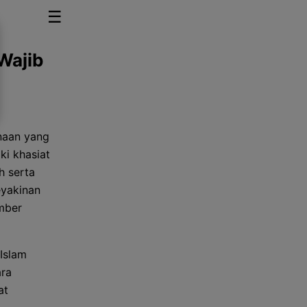
☰
Wajib
naan yang
ki khasiat
h serta
eyakinan
mber
Islam
ara
at