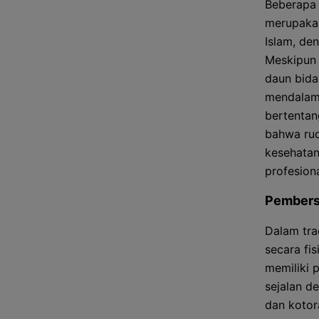
Beberapa
merupakan
Islam, de
Meskipun 
daun bida
mendalam 
bertentang
bahwa ruq
kesehatan
profesiona
Pembersi
Dalam tra
secara fis
memiliki 
sejalan d
dan kotor