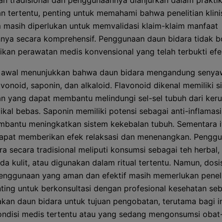
n tradisional dan penggunaannya dianjurkan dalam prakti
 tertentu, penting untuk memahami bahwa penelitian klini
masih diperlukan untuk memvalidasi klaim-klaim manfaat
nya secara komprehensif. Penggunaan daun bidara tidak b
kan perawatan medis konvensional yang telah terbukti efek
n awal menunjukkan bahwa daun bidara mengandung senyaw
avonoid, saponin, dan alkaloid. Flavonoid dikenal memiliki si
an yang dapat membantu melindungi sel-sel tubuh dari ker
dikal bebas. Saponin memiliki potensi sebagai anti-inflamas
bantu meningkatkan sistem kekebalan tubuh. Sementara i
dapat memberikan efek relaksasi dan menenangkan. Pengg
a secara tradisional meliputi konsumsi sebagai teh herbal, 
da kulit, atau digunakan dalam ritual tertentu. Namun, dosi
nggunaan yang aman dan efektif masih memerlukan penelit
enting untuk berkonsultasi dengan profesional kesehatan se
an daun bidara untuk tujuan pengobatan, terutama bagi i
ndisi medis tertentu atau yang sedang mengonsumsi obat