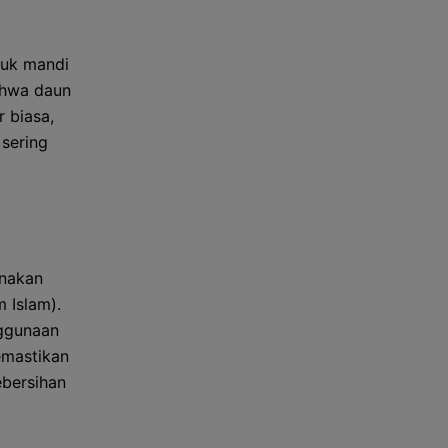
tuk mandi
ahwa daun
r biasa,
 sering
unakan
 Islam).
nggunaan
emastikan
ebersihan