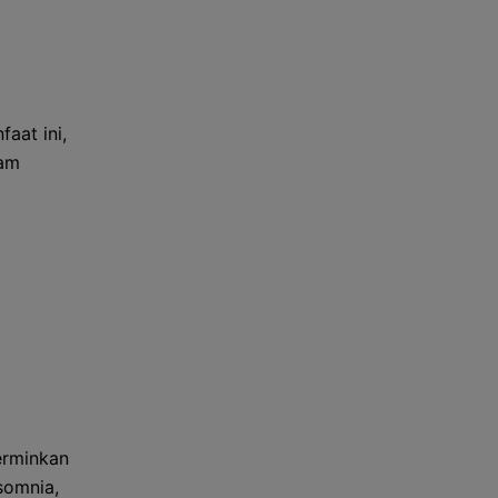
aat ini,
lam
erminkan
somnia,