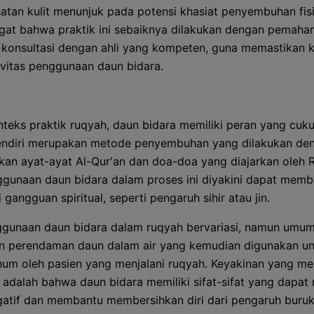
atan kulit menunjuk pada potensi khasiat penyembuhan fisi
ngat bahwa praktik ini sebaiknya dilakukan dengan pemah
 konsultasi dengan ahli yang kompeten, guna memastikan
ivitas penggunaan daun bidara.
teks praktik ruqyah, daun bidara memiliki peran yang cuku
endiri merupakan metode penyembuhan yang dilakukan de
n ayat-ayat Al-Qur'an dan doa-doa yang diajarkan oleh R
gunaan daun bidara dalam proses ini diyakini dapat memb
gangguan spiritual, seperti pengaruh sihir atau jin.
gunaan daun bidara dalam ruqyah bervariasi, namun umu
n perendaman daun dalam air yang kemudian digunakan u
num oleh pasien yang menjalani ruqyah. Keyakinan yang me
ni adalah bahwa daun bidara memiliki sifat-sifat yang dapat
gatif dan membantu membersihkan diri dari pengaruh buruk