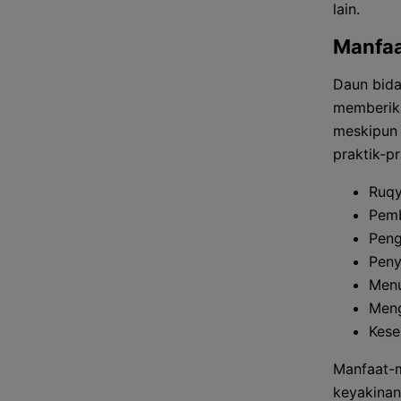
lain.
Manfaa
Daun bidar
memberika
meskipun 
praktik-p
Ruq
Pemb
Peng
Peny
Men
Meng
Kese
Manfaat-m
keyakinan