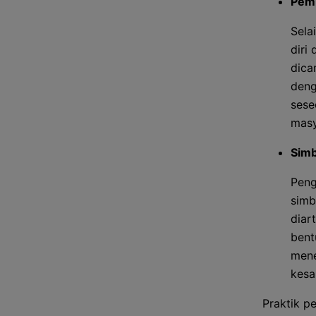
Pemb
Sela
diri
dica
deng
sese
masy
Simb
Peng
simb
diar
bent
mene
kesa
Praktik p