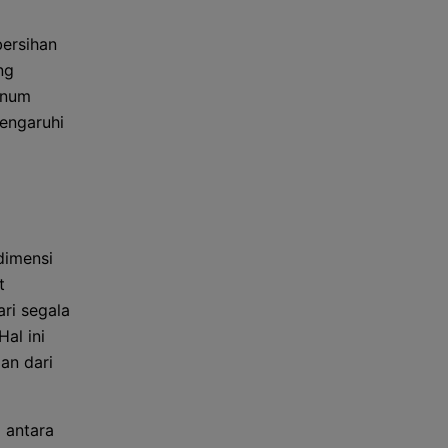
bersihan
ng
inum
engaruhi
dimensi
t
ri segala
Hal ini
an dari
 antara