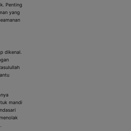
k. Penting
aman yang
 keamanan
p dikenal.
ngan
asulullah
antu
mnya
ntuk mandi
ndasari
 menolak
.