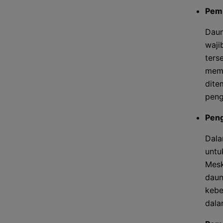
Pemb
Daun
waji
ters
memb
dite
peng
Peng
Dala
untu
Mesk
daun
kebe
dala