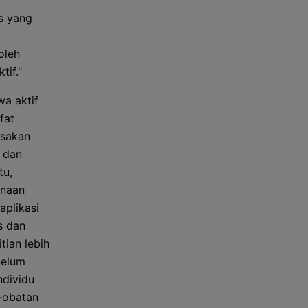
k
s yang
oleh
tif."
a aktif
fat
usakan
i dan
tu,
unaan
aplikasi
s dan
ian lebih
belum
ndividu
-obatan