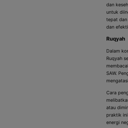
dan keseh
untuk dii
tepat dan
dan efekt
Ruqyah
Dalam kon
Ruqyah s
membacaka
SAW. Peng
mengatasi 
Cara peng
melibatka
atau dimi
praktik i
energi ne