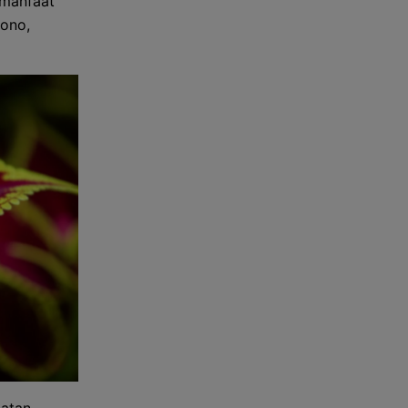
 manfaat
tono,