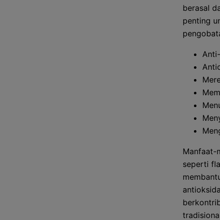
berasal d
penting u
pengobata
Anti
Anti
Mer
Mem
Menu
Men
Meng
Manfaat-m
seperti fl
membantu 
antioksid
berkontri
tradisiona