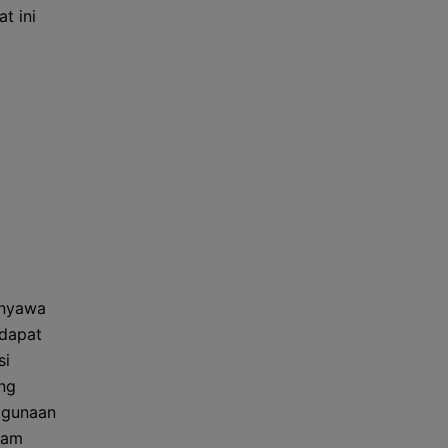
t ini
enyawa
 dapat
si
ng
ggunaan
alam