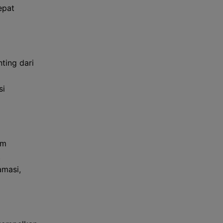
epat
ting dari
si
am
.
amasi,