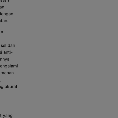
batan
an
 dengan
tan.
am
sel dari
i anti-
annya
mengalami
eamanan
,
g akurat
t yang