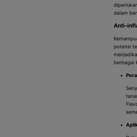
diperluka
dalam ber
Anti-inf
Kemampua
potensi t
menjadika
berbagai 
Pera
Seny
tana
Flav
seme
Apli