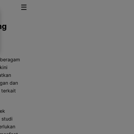
☰
ng
i beragam
kini
atkan
ngan dan
 terkait
fek
 studi
erlukan