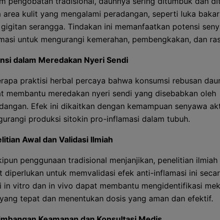
m pengobatan tradisional, daunnya sering ditumbuk dan d
 area kulit yang mengalami peradangan, seperti luka bakar
 gigitan serangga. Tindakan ini memanfaatkan potensi seny
amasi untuk mengurangi kemerahan, pembengkakan, dan rasa
nsi dalam Meredakan Nyeri Sendi
rapa praktisi herbal percaya bahwa konsumsi rebusan dau
t membantu meredakan nyeri sendi yang disebabkan oleh
dangan. Efek ini dikaitkan dengan kemampuan senyawa akt
urangi produksi sitokin pro-inflamasi dalam tubuh.
litian Awal dan Validasi Ilmiah
ipun penggunaan tradisional menjanjikan, penelitian ilmiah 
ut diperlukan untuk memvalidasi efek anti-inflamasi ini secara
i in vitro dan in vivo dapat membantu mengidentifikasi me
 yang tepat dan menentukan dosis yang aman dan efektif.
imbangan Keamanan dan Konsultasi Medis