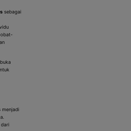
es
sebagai
vidu
 obat-
an
buka
untuk
s
menjadi
a.
 dari