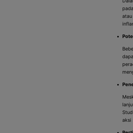
Dala
pada
atau
infl
Pote
Bebe
dapa
pera
meng
Pene
Mesk
lanj
Stud
aksi
Pert