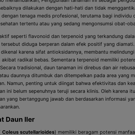
ono menambahkan, Penggunaan tanaman ini sebagai pengo
ebaiknya dilakukan dengan hati-hati dan tidak menggantik
i dengan tenaga medis profesional, terutama bagi individu
esehatan tertentu atau yang sedang mengonsumsi obat-oba
ktif seperti flavonoid dan terpenoid yang terkandung dal
tersebut diduga berperan dalam efek positif yang diamati.
 dikenal karena sifat antioksidannya, membantu melindungi 
 akibat radikal bebas. Sementara terpenoid memiliki potens
 Secara tradisional, daun tanaman ini direbus dan air rebus
atau daunnya ditumbuk dan ditempelkan pada area yang 
n. Namun, penting untuk diingat bahwa efektivitas dan k
 ini belum sepenuhnya teruji secara klinis. Oleh karena itu
n yang bertanggung jawab dan berdasarkan informasi yan
sarankan.
t Daun Iler
(
Coleus scutellarioides
) memiliki beragam potensi manfaa