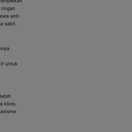
itempelkan
 ringan
awa anti-
 sakit.
nnya
if untuk
lebih
 klinis.
kanisme