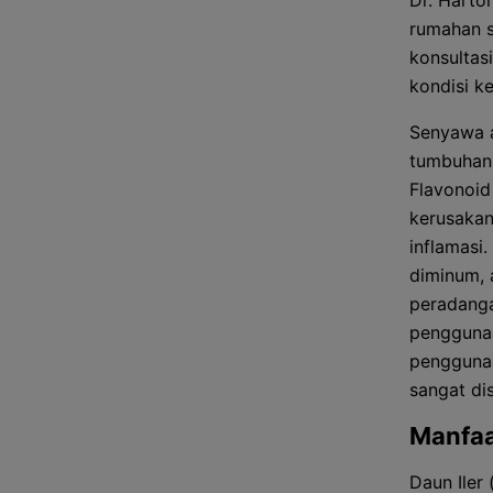
Dr. Hart
rumahan s
konsultas
kondisi k
Senyawa a
tumbuhan 
Flavonoid
kerusakan
inflamasi.
diminum, 
peradanga
penggunaan
penggunaa
sangat di
Manfaa
Daun Iler 