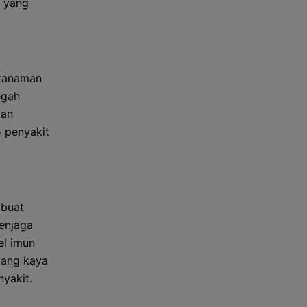
l yang
 tanaman
egah
kan
o penyakit
mbuat
menjaga
el imun
yang kaya
yakit.