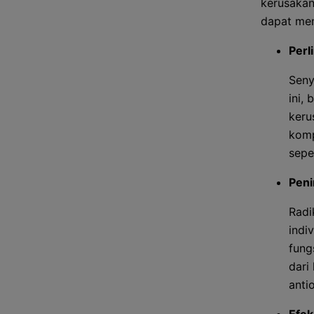
kerusakan
dapat mem
Perl
Seny
ini,
keru
komp
sepe
Peni
Radi
indi
fung
dari
anti