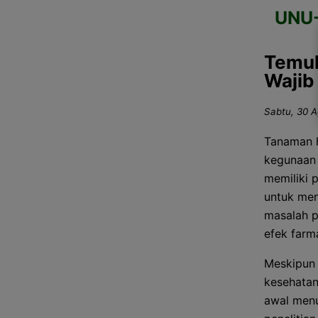
UNU
Temuk
Wajib
Sabtu, 30 A
Tanaman h
kegunaan 
memiliki 
untuk men
masalah pe
efek farm
Meskipun 
kesehata
awal menu