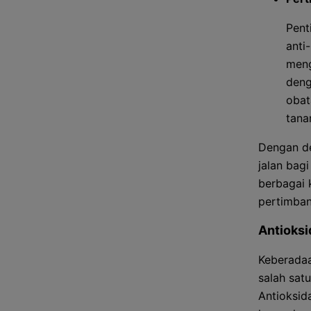
Pent
anti
meng
deng
obat
tana
Dengan de
jalan bag
berbagai k
pertimban
Antioksi
Keberadaa
salah sat
Antioksid