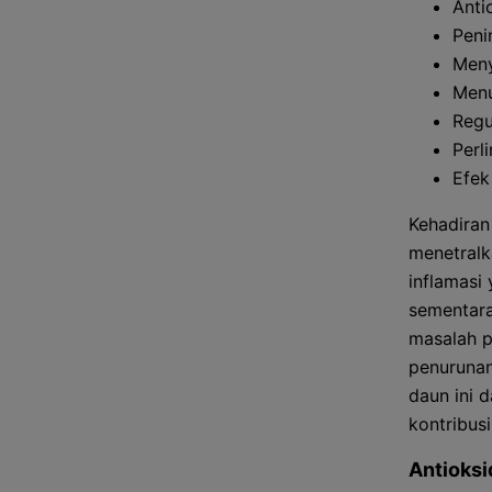
Anti
Peni
Meny
Menu
Regu
Perl
Efek
Kehadiran
menetralka
inflamasi
sementar
masalah p
penurunan
daun ini 
kontribusi
Antioksi