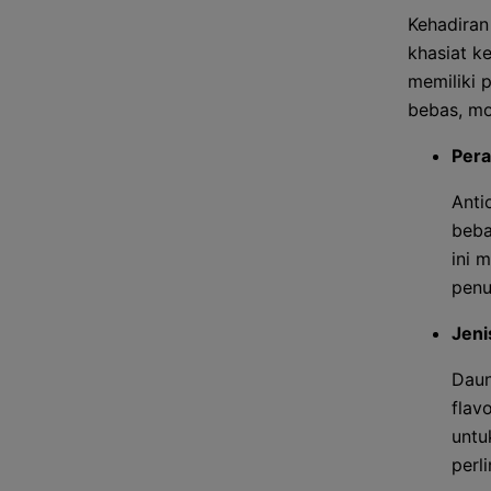
Kehadiran
khasiat k
memiliki 
bebas, mo
Pera
Anti
beba
ini 
penu
Jeni
Daun
flav
untu
perl