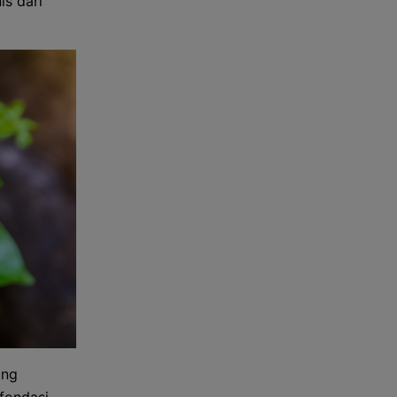
is dari
ang