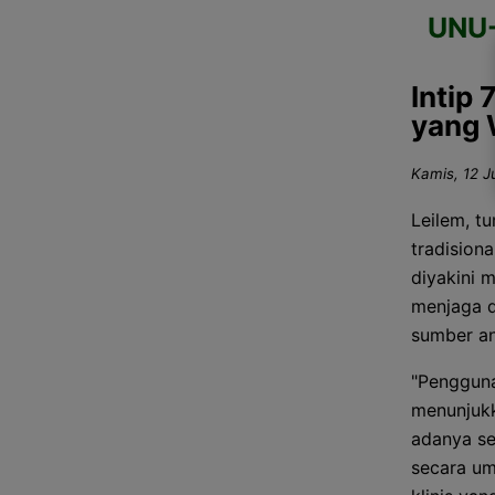
UNU
Intip
yang 
Kamis, 12 J
Leilem, t
tradision
diyakini 
menjaga d
sumber an
"Pengguna
menunjukk
adanya se
secara umu