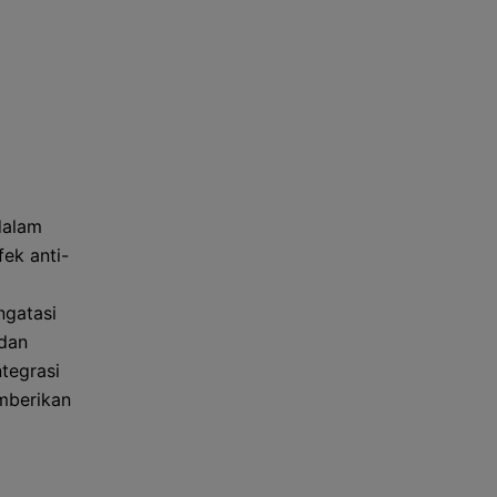
dalam
fek anti-
ngatasi
 dan
ntegrasi
emberikan