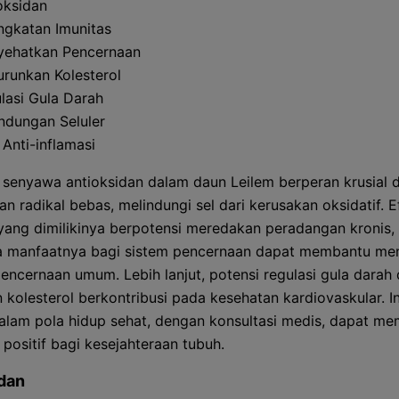
oksidan
ngkatan Imunitas
ehatkan Pencernaan
runkan Kolesterol
lasi Gula Darah
indungan Seluler
 Anti-inflamasi
 senyawa antioksidan dalam daun Leilem berperan krusial 
n radikal bebas, melindungi sel dari kerusakan oksidatif. E
 yang dimilikinya berpotensi meredakan peradangan kronis,
a manfaatnya bagi sistem pencernaan dapat membantu me
encernaan umum. Lebih lanjut, potensi regulasi gula darah
 kolesterol berkontribusi pada kesehatan kardiovaskular. I
dalam pola hidup sehat, dengan konsultasi medis, dapat m
 positif bagi kesejahteraan tubuh.
dan