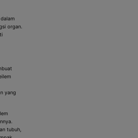
n dalam
gsi organ.
ti
mbuat
eilem
un yang
ilem
annya.
an tubuh,
ampak