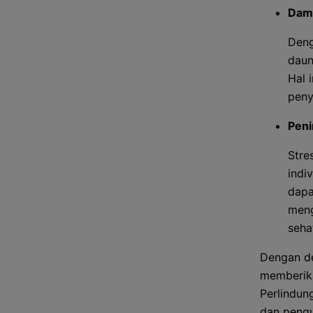
Damp
Deng
daun
Hal 
peny
Peni
Stre
indi
dapa
meng
seha
Dengan de
memberika
Perlindun
dan pengu