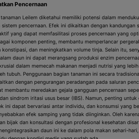
tkan Pencernaan
 tanaman Leilem diketahui memiliki potensi dalam menduk
 sistem pencernaan. Efek ini dikaitkan dengan kandungan 
ktif yang dapat memfasilitasi proses pencernaan yang opt
bagai komponen penting, membantu memperlancar pergera
konstipasi, dan meningkatkan volume tinja. Selain itu, se
dalam daun ini dapat merangsang produksi enzim pencerna
krusial dalam memecah makanan menjadi nutrisi yang lebi
leh tubuh. Penggunaan bagian tanaman ini secara tradisiona
kaitkan dengan pengurangan peradangan pada saluran penc
t membantu meredakan gejala gangguan pencernaan seper
an sindrom iritasi usus besar (IBS). Namun, penting untuk 
k ini dapat bervariasi antar individu, dan konsumsi yang be
yebabkan efek samping yang tidak diinginkan. Oleh karena
n bijak dan konsultasi dengan profesional kesehatan disa
engintegrasikan daun ini ke dalam pola makan sehari-hari,
vidu dengan kondisi medis yang sudah ada.