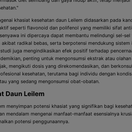
 termasuk diet seimbang dan gaya hidup aktif, tetap menjadi
ehatan."
genai khasiat kesehatan daun Leilem didasarkan pada ka
tif seperti flavonoid dan polifenol yang memiliki sifat ant
enyawa ini dipercaya dapat membantu melindungi sel-sel 
 akibat radikal bebas, serta berpotensi mendukung sistem 
studi juga mengindikasikan efek positif terhadap pencerna
demikian, penting untuk mengonsumsi ekstrak atau olahan 
jak, mengikuti dosis yang direkomendasikan, dan berkonsul
ofesional kesehatan, terutama bagi individu dengan kondis
atau yang sedang mengonsumsi obat-obatan.
t Daun Leilem
em menyimpan potensi khasiat yang signifikan bagi keseha
 mendalam mengenai manfaat-manfaat esensialnya krusia
alkan potensi penggunaannya.