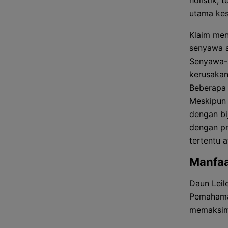
holistik,
utama kes
Klaim men
senyawa ak
Senyawa-s
kerusakan
Beberapa 
Meskipun 
dengan bi
dengan pr
tertentu 
Manfaa
Daun Leil
Pemahaman
memaksim