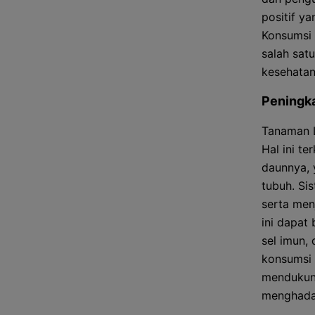
positif y
Konsumsi 
salah sat
kesehatan
Peningka
Tanaman L
Hal ini t
daunnya, 
tubuh. Si
serta men
ini dapat
sel imun,
konsumsi 
mendukun
menghadap