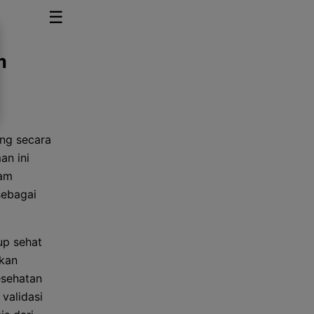
☰
m
ang secara
an ini
lam
sebagai
up sehat
ikan
esehatan
 validasi