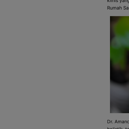
klinis yan
Rumah Sa
Dr. Amand