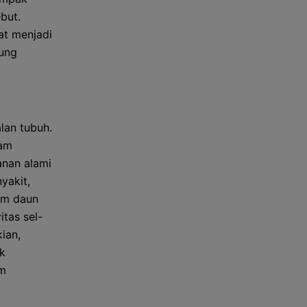
but.
at menjadi
kung
lan tubuh.
lam
anan alami
yakit,
am daun
tas sel-
ian,
uk
am