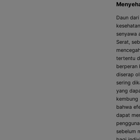
Menyeha
Daun dari
kesehatan
senyawa a
Serat, se
mencegah 
tertentu 
berperan 
diserap o
sering di
yang dapa
kembung d
bahwa efe
dapat men
penggunaa
sebelum m
bagi indi