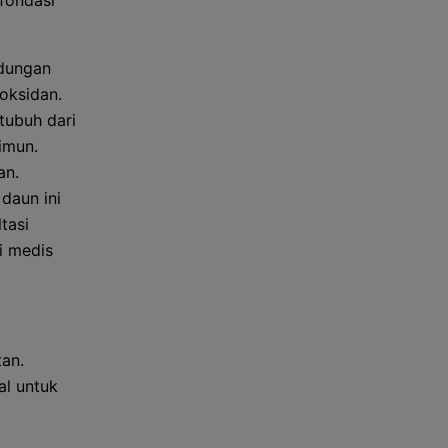
 fondasi
ndungan
ioksidan.
tubuh dari
imun.
an.
daun ini
tasi
i medis
tan.
l untuk