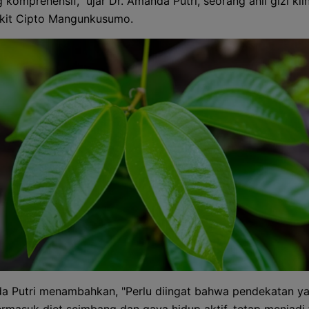
g komprehensif," ujar Dr. Amanda Putri, seorang ahli gizi klin
kit Cipto Mangunkusumo.
a Putri menambahkan, "Perlu diingat bahwa pendekatan y