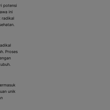
i potensi
awa ini
 radikal
sehatan.
adikal
h. Proses
dengan
tubuh.
termasuk
uan unik
an