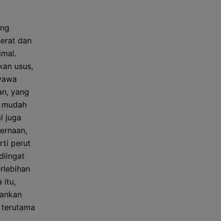
ung
serat dan
imal.
kan usus,
nyawa
an, yang
h mudah
l juga
ernaan,
ti perut
diingat
rlebihan
 itu,
rankan
 terutama