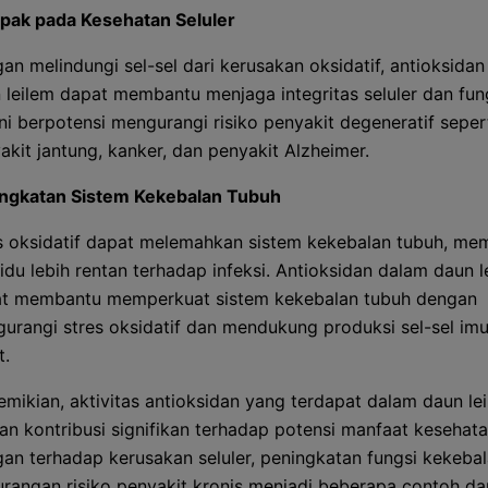
ak pada Kesehatan Seluler
an melindungi sel-sel dari kerusakan oksidatif, antioksida
 leilem dapat membantu menjaga integritas seluler dan fun
ini berpotensi mengurangi risiko penyakit degeneratif seper
akit jantung, kanker, dan penyakit Alzheimer.
ngkatan Sistem Kekebalan Tubuh
s oksidatif dapat melemahkan sistem kekebalan tubuh, me
vidu lebih rentan terhadap infeksi. Antioksidan dalam daun l
t membantu memperkuat sistem kekebalan tubuh dengan
urangi stres oksidatif dan mendukung produksi sel-sel im
t.
mikian, aktivitas antioksidan yang terdapat dalam daun le
n kontribusi signifikan terhadap potensi manfaat kesehat
gan terhadap kerusakan seluler, peningkatan fungsi kekebal
rangan risiko penyakit kronis menjadi beberapa contoh d