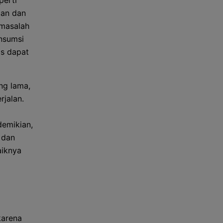
perti
dan dan
 masalah
nsumsi
s dapat
ng lama,
rjalan.
emikian,
 dan
aiknya
karena