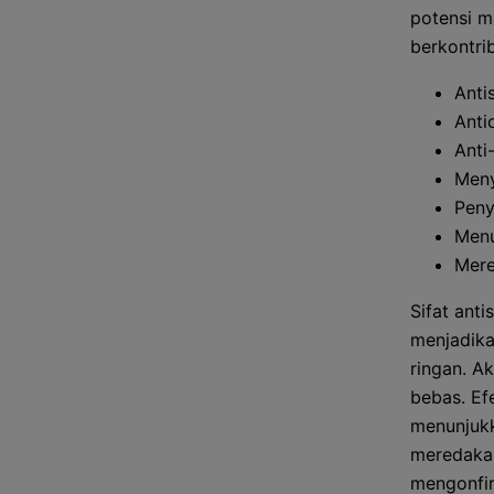
potensi m
berkontrib
Anti
Anti
Anti
Meny
Peny
Menu
Mere
Sifat ant
menjadika
ringan. Ak
bebas. Ef
menunjukk
meredakan
mengonfir