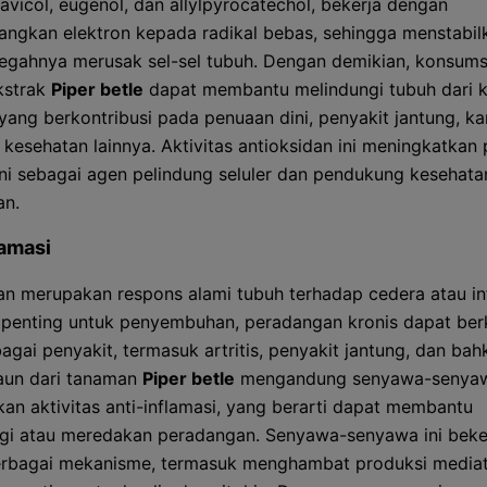
havicol, eugenol, dan allylpyrocatechol, bekerja dengan
gkan elektron kepada radikal bebas, sehingga menstabil
gahnya merusak sel-sel tubuh. Dengan demikian, konsums
ekstrak
Piper betle
dapat membantu melindungi tubuh dari 
 yang berkontribusi pada penuaan dini, penyakit jantung, ka
kesehatan lainnya. Aktivitas antioksidan ini meningkatkan 
ni sebagai agen pelindung seluler dan pendukung kesehata
an.
lamasi
n merupakan respons alami tubuh terhadap cedera atau inf
penting untuk penyembuhan, peradangan kronis dapat berk
agai penyakit, termasuk artritis, penyakit jantung, dan bah
aun dari tanaman
Piper betle
mengandung senyawa-senya
an aktivitas anti-inflamasi, yang berarti dapat membantu
i atau meredakan peradangan. Senyawa-senyawa ini beke
erbagai mekanisme, termasuk menghambat produksi media