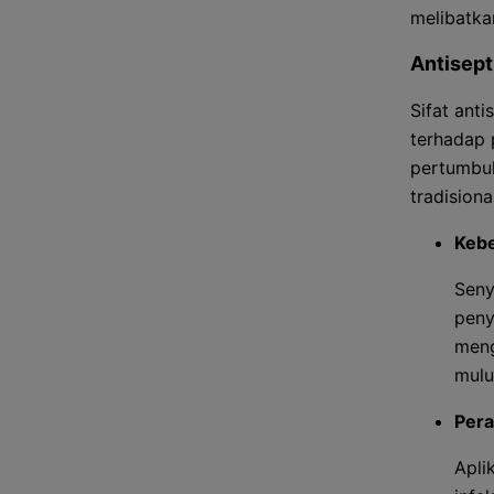
melibatka
Antisept
Sifat anti
terhadap
pertumbu
tradisiona
Kebe
Sen
peny
meng
mulu
Pera
Apli