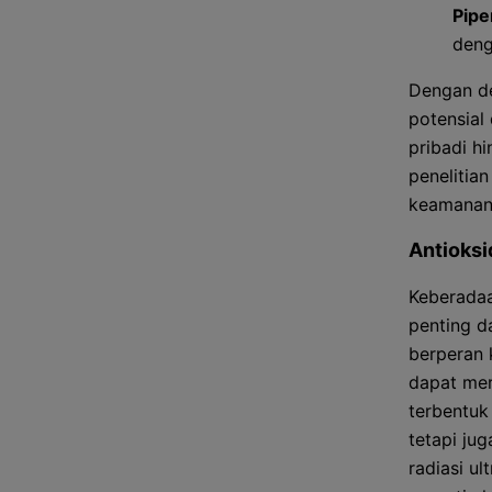
Pipe
deng
Dengan de
potensial
pribadi h
penelitian
keamanann
Antioksi
Keberada
penting d
berperan 
dapat mer
terbentuk
tetapi jug
radiasi u