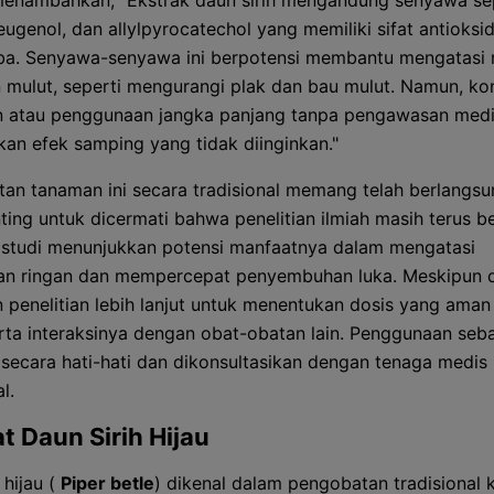
 menambahkan, "Ekstrak daun sirih mengandung senyawa se
eugenol, dan allylpyrocatechol yang memiliki sifat antioksi
ba. Senyawa-senyawa ini berpotensi membantu mengatasi
 mulut, seperti mengurangi plak dan bau mulut. Namun, ko
n atau penggunaan jangka panjang tanpa pengawasan medi
an efek samping yang tidak diinginkan."
an tanaman ini secara tradisional memang telah berlangsu
ting untuk dicermati bahwa penelitian ilmiah masih terus be
studi menunjukkan potensi manfaatnya dalam mengatasi
n ringan dan mempercepat penyembuhan luka. Meskipun d
n penelitian lebih lanjut untuk menentukan dosis yang aman
serta interaksinya dengan obat-obatan lain. Penggunaan seb
 secara hati-hati dan dikonsultasikan dengan tenaga medis
l.
t Daun Sirih Hijau
 hijau (
Piper betle
) dikenal dalam pengobatan tradisional 