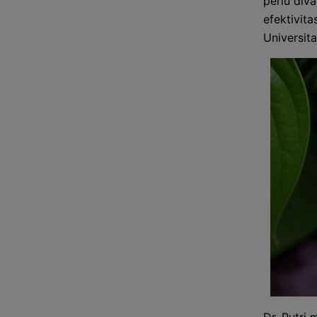
perlu diva
efektivita
Universit