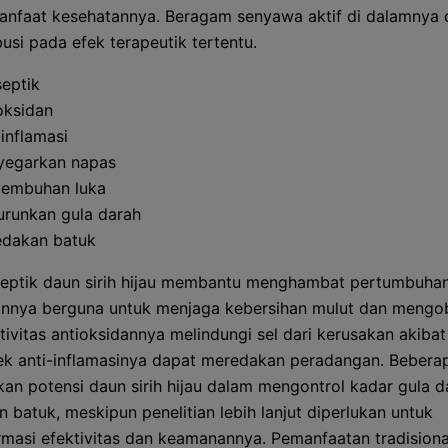
anfaat kesehatannya. Beragam senyawa aktif di dalamnya d
usi pada efek terapeutik tertentu.
septik
oksidan
-inflamasi
egarkan napas
embuhan luka
runkan gula darah
dakan batuk
iseptik daun sirih hijau membantu menghambat pertumbuhan
nnya berguna untuk menjaga kebersihan mulut dan mengob
tivitas antioksidannya melindungi sel dari kerusakan akibat
ek anti-inflamasinya dapat meredakan peradangan. Beberap
an potensi daun sirih hijau dalam mengontrol kadar gula d
 batuk, meskipun penelitian lebih lanjut diperlukan untuk
masi efektivitas dan keamanannya. Pemanfaatan tradisiona