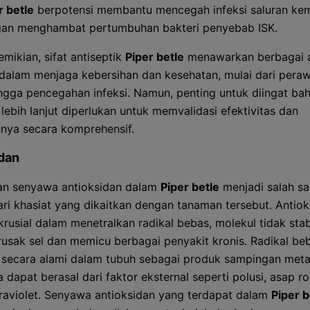
r betle
berpotensi membantu mencegah infeksi saluran kem
an menghambat pertumbuhan bakteri penyebab ISK.
mikian, sifat antiseptik
Piper betle
menawarkan berbagai a
 dalam menjaga kebersihan dan kesehatan, mulai dari pera
ingga pencegahan infeksi. Namun, penting untuk diingat ba
 lebih lanjut diperlukan untuk memvalidasi efektivitas dan
ya secara komprehensif.
dan
an senyawa antioksidan dalam
Piper betle
menjadi salah sa
ari khasiat yang dikaitkan dengan tanaman tersebut. Antiok
krusial dalam menetralkan radikal bebas, molekul tidak stab
usak sel dan memicu berbagai penyakit kronis. Radikal be
 secara alami dalam tubuh sebagai produk sampingan meta
a dapat berasal dari faktor eksternal seperti polusi, asap r
ltraviolet. Senyawa antioksidan yang terdapat dalam
Piper b