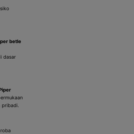
siko
iper betle
i dasar
Piper
 permukaan
pribadi.
kroba