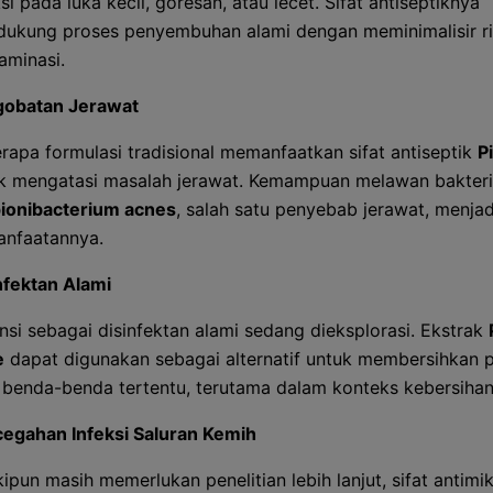
ksi pada luka kecil, goresan, atau lecet. Sifat antiseptiknya
ukung proses penyembuhan alami dengan meminimalisir ri
aminasi.
obatan Jerawat
rapa formulasi tradisional memanfaatkan sifat antiseptik
P
k mengatasi masalah jerawat. Kemampuan melawan bakteri
ionibacterium acnes
, salah satu penyebab jerawat, menjad
nfaatannya.
nfektan Alami
nsi sebagai disinfektan alami sedang dieksplorasi. Ekstrak
e
dapat digunakan sebagai alternatif untuk membersihkan
 benda-benda tertentu, terutama dalam konteks kebersihan 
egahan Infeksi Saluran Kemih
ipun masih memerlukan penelitian lebih lanjut, sifat antimi