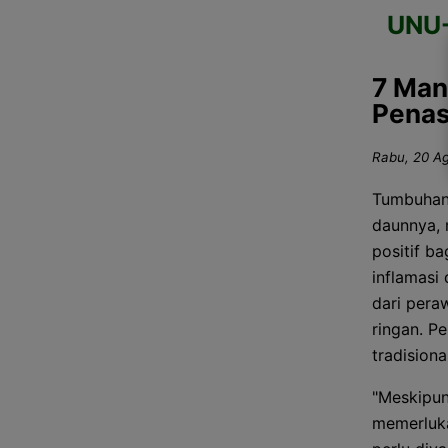
UNU
7 Man
Penas
Rabu, 20 Ag
Tumbuhan
daunnya,
positif ba
inflamasi 
dari pera
ringan. P
tradisiona
"Meskipu
memerluka