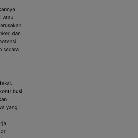
kannya
i atau
kerusakan
nker, dan
potensi
n secara
eksi.
ontribusi
kan
wa yang
rja
tor