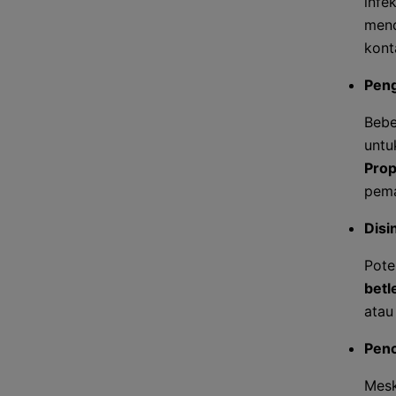
infe
mend
kont
Peng
Bebe
untu
Prop
pema
Disi
Pote
betl
atau
Penc
Mesk