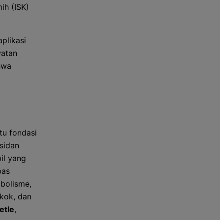
ih (ISK)
plikasi
watan
hwa
tu fondasi
sidan
il yang
bas
bolisme,
okok, dan
etle
,