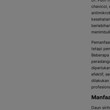
Dr. Putri
chavicol, 
antimikro
kesehatan
berlebiha
menimbulk
Pemanfaat
tetapi pen
Beberapa 
peradanga
diperluka
efektif, 
dilakukan
profesiona
Manfaa
Daun sirih