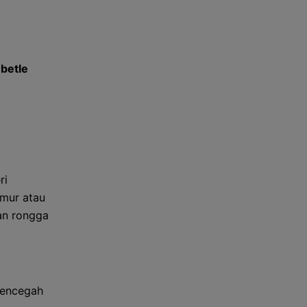
 betle
ri
mur atau
an rongga
mencegah