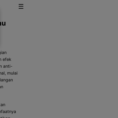
☰
mu
gian
n efek
n anti-
al, mulai
dangan
an
tan
nfaatnya