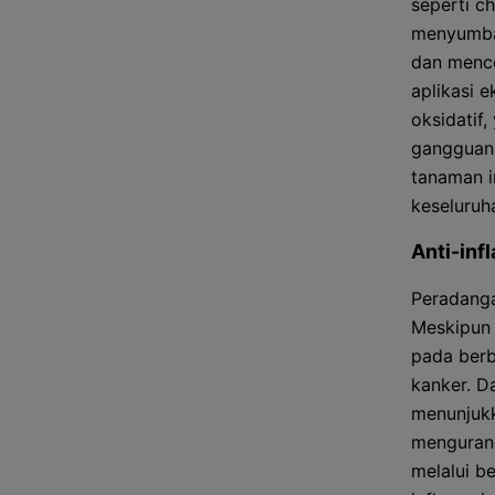
seperti c
menyumban
dan mence
aplikasi 
oksidatif,
gangguan 
tanaman i
keseluruh
Anti-inf
Peradanga
Meskipun 
pada berb
kanker. D
menunjukk
mengurang
melalui b