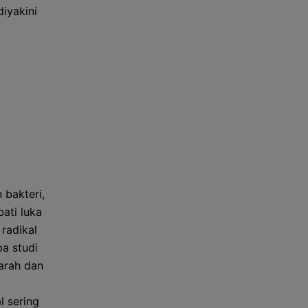
iyakini
 bakteri,
ati luka
 radikal
a studi
arah dan
l sering