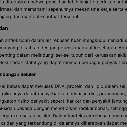
lu ditegaskan bahwa penelitian lebih lanjut diperlukan untu
rmasi dan memahami sepenuhnya mekanisme kerja serta ef
njang dari manfaat-manfaat tersebut.
dan
n antioksidan dalam air rebusan buah mengkudu menjadi s
ama yang dikaitkan dengan potensi manfaat kesehatan. Ant
penting dalam melindungi sel-sel tubuh dari kerusakan akib
lekul tidak stabil yang dapat memicu berbagai penyakit kro
indungan Seluler
kal bebas dapat merusak DNA, protein, dan lipid dalam sel
 gilirannya dapat menyebabkan penuaan dini, peradangan,
ngkatan risiko penyakit seperti kanker dan penyakit jantung
oksidan bekerja dengan menetralkan radikal bebas, sehing
egah kerusakan seluler. Dalam konteks air rebusan buah 
oksidan yang terkandung di dalamnya diharapkan dapat m