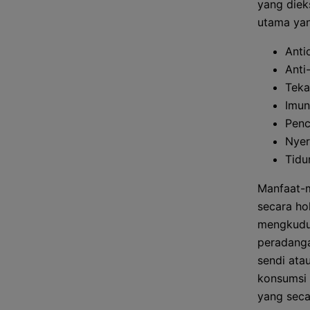
yang diek
utama yan
Anti
Anti
Teka
Imun
Penc
Nyer
Tidu
Manfaat-m
secara ho
mengkudu
peradangan
sendi ata
konsumsi
yang seca