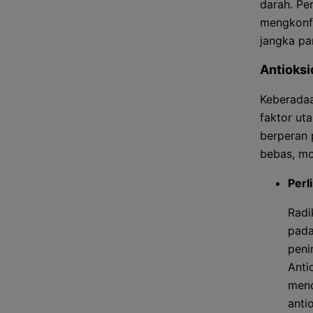
darah. Per
mengkonfi
jangka pa
Antioksi
Keberadaa
faktor ut
berperan 
bebas, mo
Perl
Radi
pada
peni
Anti
menc
anti