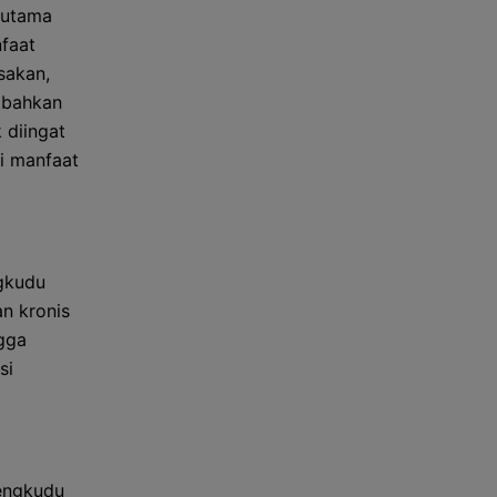
 utama
faat
sakan,
 bahkan
 diingat
i manfaat
gkudu
an kronis
gga
si
engkudu