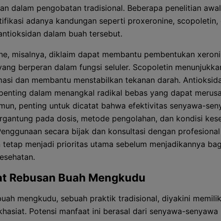
kan dalam pengobatan tradisional. Beberapa penelitian awal
ifikasi adanya kandungan seperti proxeronine, scopoletin,
antioksidan dalam buah tersebut.
ne, misalnya, diklaim dapat membantu pembentukan xeroni
ang berperan dalam fungsi seluler. Scopoletin menunjukka
amasi dan membantu menstabilkan tekanan darah. Antioksid
penting dalam menangkal radikal bebas yang dapat merusa
mun, penting untuk dicatat bahwa efektivitas senyawa-sen
rgantung pada dosis, metode pengolahan, dan kondisi kes
 Penggunaan secara bijak dan konsultasi dengan profesional
 tetap menjadi prioritas utama sebelum menjadikannya bag
kesehatan.
at Rebusan Buah Mengkudu
uah mengkudu, sebuah praktik tradisional, diyakini memilik
hasiat. Potensi manfaat ini berasal dari senyawa-senyawa 