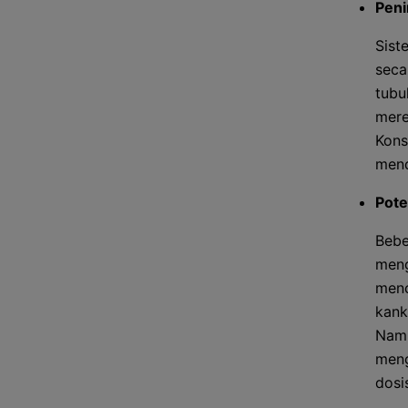
Peni
Sist
seca
tubu
mere
Kons
mend
Pote
Bebe
meng
menc
kank
Namu
meng
dosi