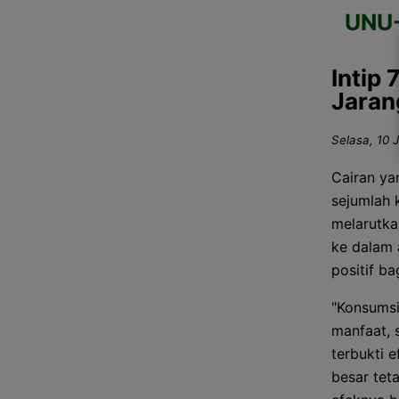
UNU
Intip
Jaran
Selasa, 10 J
Cairan ya
sejumlah k
melarutka
ke dalam 
positif b
"Konsumsi
manfaat, 
terbukti e
besar tet