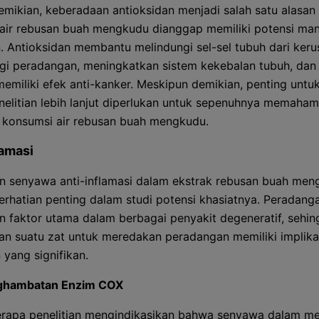
mikian, keberadaan antioksidan menjadi salah satu alasan
ir rebusan buah mengkudu dianggap memiliki potensi man
. Antioksidan membantu melindungi sel-sel tubuh dari keru
i peradangan, meningkatkan sistem kekebalan tubuh, dan
emiliki efek anti-kanker. Meskipun demikian, penting untuk
elitian lebih lanjut diperlukan untuk sepenuhnya memaham
o konsumsi air rebusan buah mengkudu.
lamasi
 senyawa anti-inflamasi dalam ekstrak rebusan buah men
erhatian penting dalam studi potensi khasiatnya. Peradang
 faktor utama dalam berbagai penyakit degeneratif, sehin
 suatu zat untuk meredakan peradangan memiliki implika
 yang signifikan.
ghambatan Enzim COX
rapa penelitian mengindikasikan bahwa senyawa dalam m