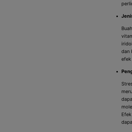
perl
Jeni
Buah
vita
irid
dan 
efek
Pen
Stre
meru
dapa
mole
Efek
dapa