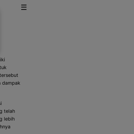
☰
iki
tuk
tersebut
an dampak
i
g telah
g lebih
uhnya