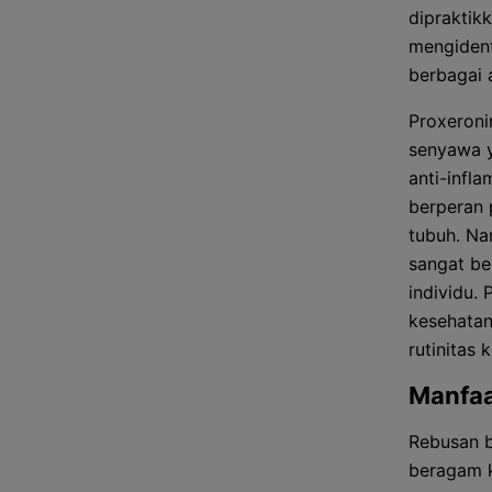
dipraktik
mengident
berbagai 
Proxeroni
senyawa y
anti-infl
berperan 
tubuh. Na
sangat be
individu.
kesehatan
rutinitas 
Manfa
Rebusan b
beragam k