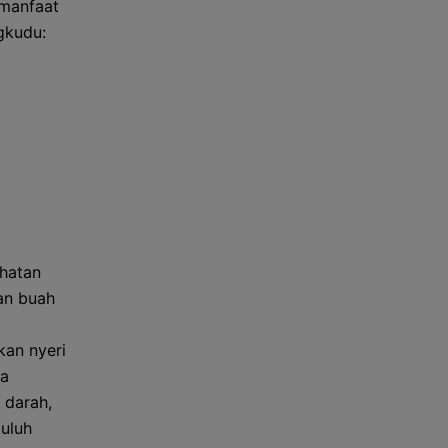
 manfaat
gkudu:
ehatan
an buah
kan nyeri
wa
 darah,
uluh