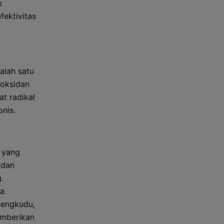
k
ektivitas
alah satu
ioksidan
at radikal
nis.
, yang
 dan
.
ga
mengkudu,
emberikan