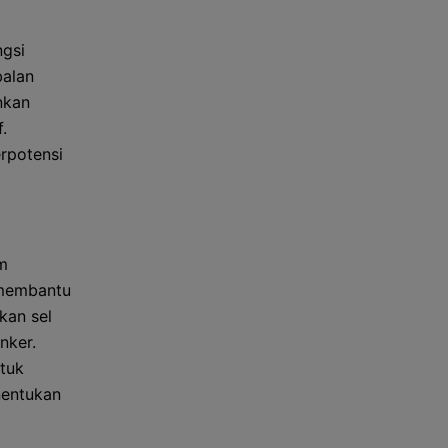
ngsi
balan
nkan
.
rpotensi
m
 membantu
an sel
nker.
ntuk
nentukan