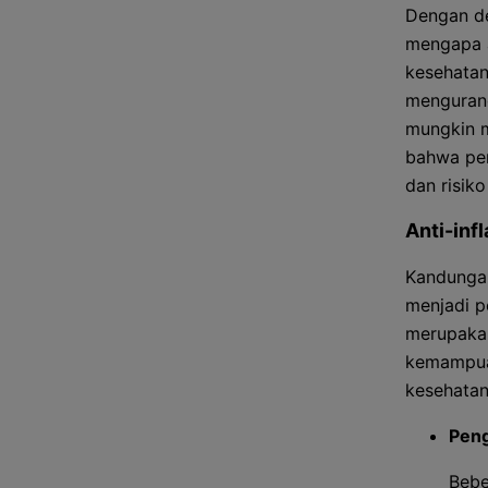
Dengan de
mengapa a
kesehatan
mengurang
mungkin m
bahwa pen
dan risik
Anti-inf
Kandungan
menjadi p
merupakan
kemampuan
kesehatan
Pen
Bebe