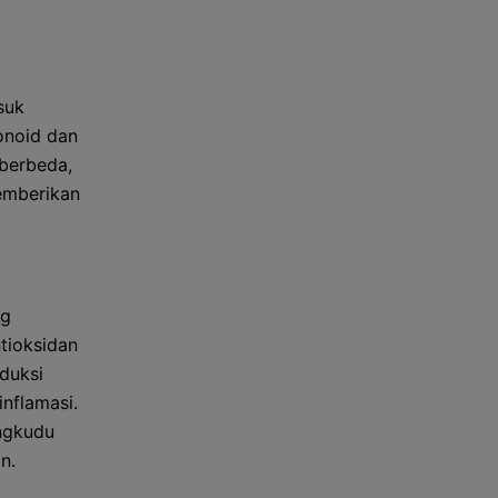
suk
vonoid dan
 berbeda,
emberikan
ng
tioksidan
duksi
nflamasi.
engkudu
n.