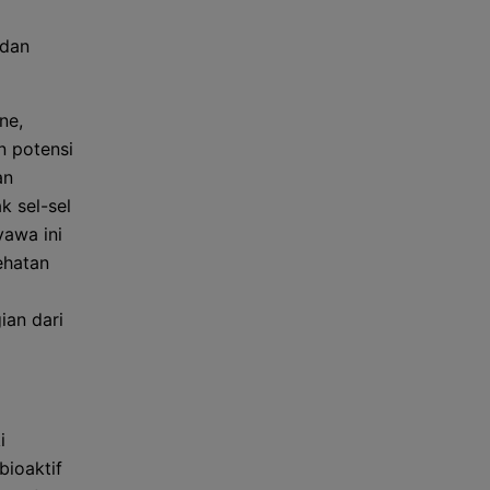
 dan
ne,
n potensi
an
k sel-sel
yawa ini
ehatan
ian dari
i
bioaktif