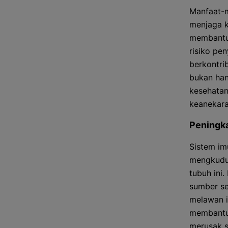
Manfaat-m
menjaga k
membantu 
risiko pen
berkontri
bukan han
kesehatan
keanekara
Peningk
Sistem im
mengkudu
tubuh in
sumber se
melawan i
membantu 
merusak s