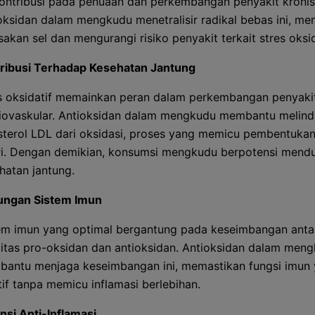
ontribusi pada penuaan dan perkembangan penyakit kronis
oksidan dalam mengkudu menetralisir radikal bebas ini, m
sakan sel dan mengurangi risiko penyakit terkait stres oksid
ribusi Terhadap Kesehatan Jantung
s oksidatif memainkan peran dalam perkembangan penyaki
iovaskular. Antioksidan dalam mengkudu membantu melind
sterol LDL dari oksidasi, proses yang memicu pembentukan
ri. Dengan demikian, konsumsi mengkudu berpotensi mend
hatan jantung.
ungan Sistem Imun
em imun yang optimal bergantung pada keseimbangan anta
vitas pro-oksidan dan antioksidan. Antioksidan dalam men
antu menjaga keseimbangan ini, memastikan fungsi imun
tif tanpa memicu inflamasi berlebihan.
nsi Anti-Inflamasi