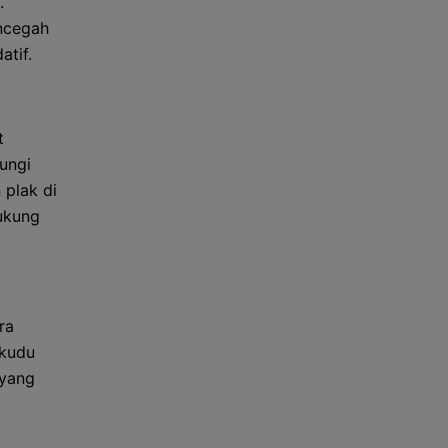
.
encegah
atif.
t
ungi
 plak di
ukung
ra
gkudu
 yang