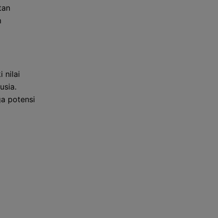
tan
m
 nilai
usia.
a potensi