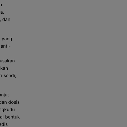
n
a.
, dan
a yang
 anti-
rusakan
kkan
 sendi,
anjut
dan dosis
engkudu
ai bentuk
edis