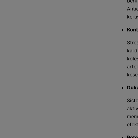
berk
Anti
keru
Kont
Stre
kard
kole
arte
kese
Duk
Sist
akti
memb
efek
Pote