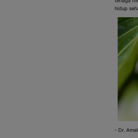
tenaga me
hidup seha
- Dr. Ameli