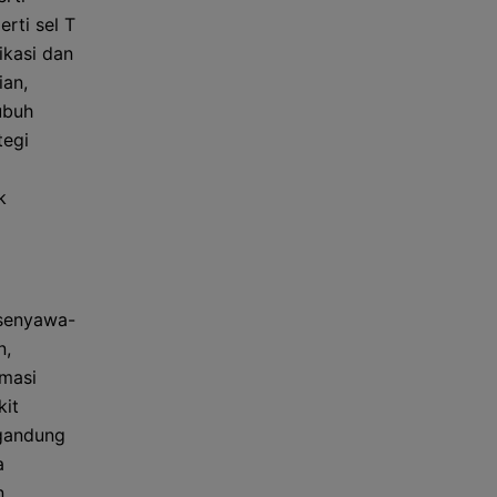
rti sel T
ikasi dan
ian,
ubuh
tegi
k
senyawa-
n,
amasi
kit
ngandung
a
n