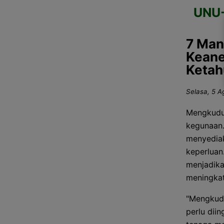
UNU
7 Man
Keane
Ketah
Selasa, 5 A
Mengkudu,
kegunaan.
menyediak
keperluan
menjadik
meningkat
"Mengkudu
perlu dii