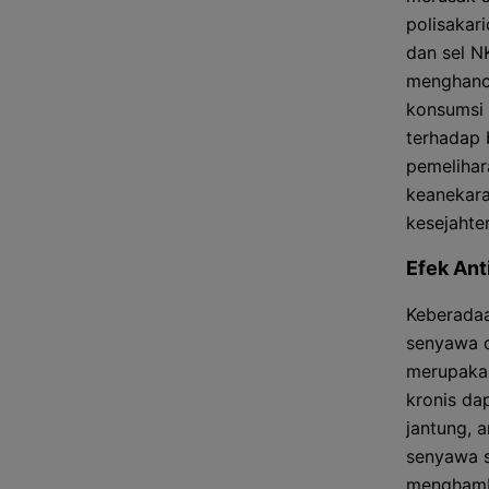
polisakar
dan sel N
menghancu
konsumsi
terhadap 
pemelihar
keanekara
kesejahte
Efek Ant
Keberada
senyawa d
merupakan
kronis da
jantung, 
senyawa s
menghamba