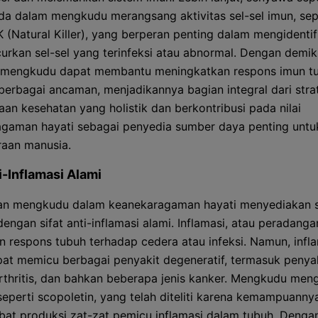
ida dalam mengkudu merangsang aktivitas sel-sel imun, sepe
K (Natural Killer), yang berperan penting dalam mengidentif
rkan sel-sel yang terinfeksi atau abnormal. Dengan demik
 mengkudu dapat membantu meningkatkan respons imun t
berbagai ancaman, menjadikannya bagian integral dari stra
aan kesehatan yang holistik dan berkontribusi pada nilai
gaman hayati sebagai penyedia sumber daya penting untu
raan manusia.
i-Inflamasi Alami
an mengkudu dalam keanekaragaman hayati menyediakan 
engan sifat anti-inflamasi alami. Inflamasi, atau peradanga
 respons tubuh terhadap cedera atau infeksi. Namun, infl
pat memicu berbagai penyakit degeneratif, termasuk penya
arthritis, dan bahkan beberapa jenis kanker. Mengkudu me
eperti scopoletin, yang telah diteliti karena kemampuanny
t produksi zat-zat pemicu inflamasi dalam tubuh. Denga