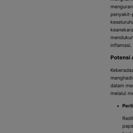
mengurang
penyakit-
keseluruh
keanekara
mendukun
inflamasi.
Potensi 
Keberadaa
menghadir
dalam men
melalui m
Perl
Radi
papa