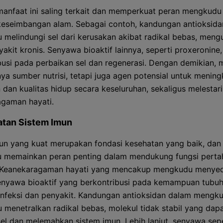
anfaat ini saling terkait dan memperkuat peran mengkudu
eseimbangan alam. Sebagai contoh, kandungan antioksid
melindungi sel dari kerusakan akibat radikal bebas, meng
yakit kronis. Senyawa bioaktif lainnya, seperti proxeronine,
busi pada perbaikan sel dan regenerasi. Dengan demikian,
ya sumber nutrisi, tetapi juga agen potensial untuk menin
 dan kualitas hidup secara keseluruhan, sekaligus melestar
gaman hayati.
atan Sistem Imun
un yang kuat merupakan fondasi kesehatan yang baik, dan
 memainkan peran penting dalam mendukung fungsi perta
i. Keanekaragaman hayati yang mencakup mengkudu menye
nyawa bioaktif yang berkontribusi pada kemampuan tubuh
nfeksi dan penyakit. Kandungan antioksidan dalam mengk
menetralkan radikal bebas, molekul tidak stabil yang dap
el dan melemahkan sistem imun. Lebih lanjut, senyawa sepe