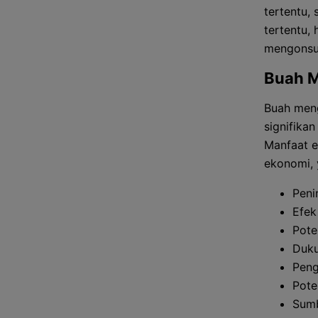
tertentu,
tertentu,
mengonsum
Buah 
Buah meng
signifika
Manfaat e
ekonomi, 
Peni
Efek
Pote
Duku
Peng
Pote
Sumb