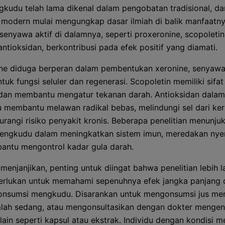
kudu telah lama dikenal dalam pengobatan tradisional, da
n modern mulai mengungkap dasar ilmiah di balik manfaatny
enyawa aktif di dalamnya, seperti proxeronine, scopoletin
ntioksidan, berkontribusi pada efek positif yang diamati.
ne diduga berperan dalam pembentukan xeronine, senyaw
tuk fungsi seluler dan regenerasi. Scopoletin memiliki sifat
 dan membantu mengatur tekanan darah. Antioksidan dalam
membantu melawan radikal bebas, melindungi sel dari ke
rangi risiko penyakit kronis. Beberapa penelitian menunju
engkudu dalam meningkatkan sistem imun, meredakan nyeri
ntu mengontrol kadar gula darah.
menjanjikan, penting untuk diingat bahwa penelitian lebih l
erlukan untuk memahami sepenuhnya efek jangka panjang 
konsumsi mengkudu. Disarankan untuk mengonsumsi jus m
lah sedang, atau mengonsultasikan dengan dokter mengen
lain seperti kapsul atau ekstrak. Individu dengan kondisi m