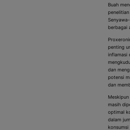
Buah meng
penelitia
Senyawa-s
berbagai a
Proxeroni
penting un
inflamasi
mengkudu 
dan mengu
potensi m
dan memba
Meskipun 
masih dip
optimal 
dalam jum
konsumsi 