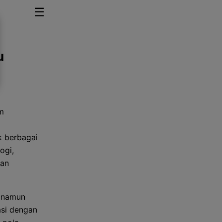
☰
u
m
k berbagai
ogi,
dan
, namun
asi dengan