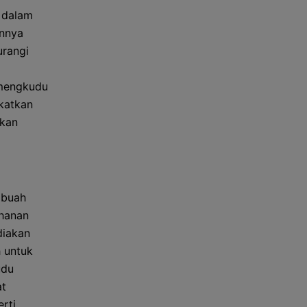
 dalam
annya
urangi
 mengkudu
gkatkan
ikan
 buah
hanan
diakan
 untuk
udu
at
rti