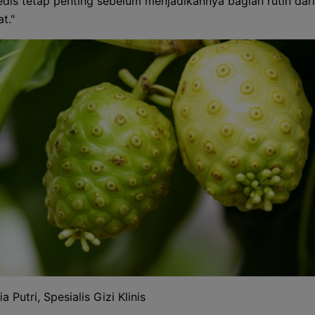
dis tetap penting sebelum menjadikannya bagian rutin dari
t."
a Putri, Spesialis Gizi Klinis