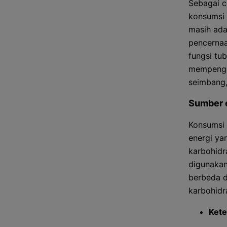
Sebagai c
konsumsi 
masih ada
pencernaa
fungsi tu
mempengaru
seimbang,
Sumber 
Konsumsi 
energi ya
karbohidr
digunakan
berbeda d
karbohidr
Kete