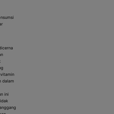
onsumsi
ar
dicerna
an
k
ng
 vitamin
n dalam
n ini
tidak
panggang