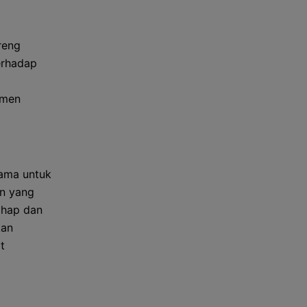
reng
erhadap
emen
ama untuk
an yang
ahap dan
kan
t