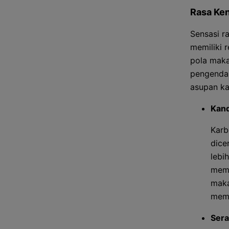
Rasa Ke
Sensasi r
memiliki 
pola maka
pengendal
asupan ka
Kand
Karb
dice
lebi
memb
maka
memp
Sera