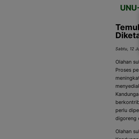
UNU
Temuk
Diket
Sabtu, 12 Ju
Olahan su
Proses pe
meningkat
menyediak
Kandungan
berkontri
perlu dip
digoreng 
Olahan su