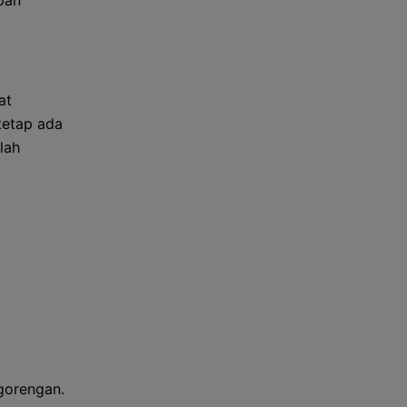
pan
at
tetap ada
lah
gorengan.