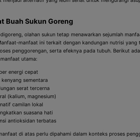
t menjadi alternatif yang lebih sehat untuk mengurangi asu
t Buah Sukun Goreng
digoreng, olahan sukun tetap menawarkan sejumlah manfa
Manfaat-manfaat ini terkait dengan kandungan nutrisi yang 
roses penggorengan, serta efeknya pada tubuh. Berikut ada
 manfaat utama:
er energi cepat
 kenyang sementara
ungan serat tercerna
ral (kalium, magnesium)
rnatif camilan lokal
ngkatkan suasana hati
nsi antioksidan terbatas
anfaat di atas perlu dipahami dalam konteks proses peng