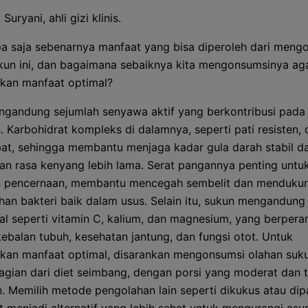
Suryani, ahli gizi klinis.
pa saja sebenarnya manfaat yang bisa diperoleh dari meng
kun ini, dan bagaimana sebaiknya kita mengonsumsinya ag
kan manfaat optimal?
gandung sejumlah senyawa aktif yang berkontribusi pada
. Karbohidrat kompleks di dalamnya, seperti pati resisten, 
bat, sehingga membantu menjaga kadar gula darah stabil d
n rasa kenyang lebih lama. Serat pangannya penting untu
n pencernaan, membantu mencegah sembelit dan menduku
an bakteri baik dalam usus. Selain itu, sukun mengandung
al seperti vitamin C, kalium, dan magnesium, yang berpera
kebalan tubuh, kesehatan jantung, dan fungsi otot. Untuk
an manfaat optimal, disarankan mengonsumsi olahan suku
agian dari diet seimbang, dengan porsi yang moderat dan 
n. Memilih metode pengolahan lain seperti dikukus atau di