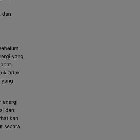
t dan
 sebelum
nergi yang
dapat
uk tidak
s yang
 energi
si dan
hatikan
t secara