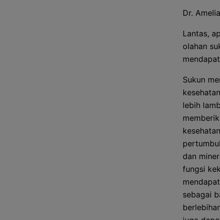
Dr. Amelia 
Lantas, a
olahan su
mendapat
Sukun men
kesehatan
lebih lam
memberika
kesehata
pertumbuh
dan miner
fungsi ke
mendapatk
sebagai b
berlebiha