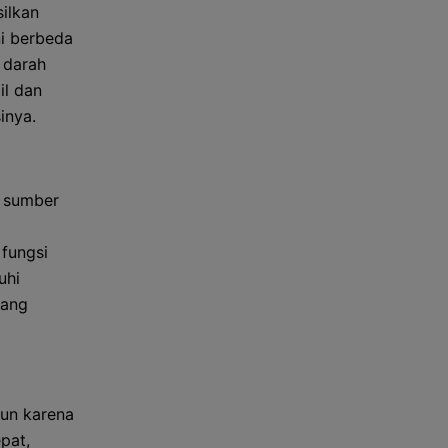
ilkan
ni berbeda
 darah
il dan
inya.
n sumber
 fungsi
uhi
yang
un karena
pat,