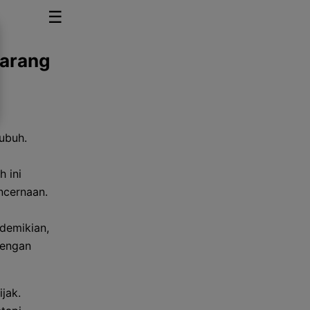
☰
Jarang
ubuh.
 ini
ncernaan.
demikian,
dengan
jak.