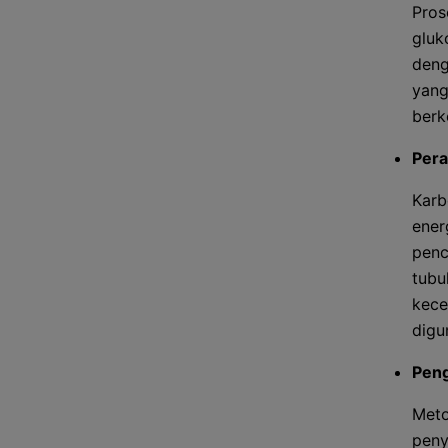
Pros
gluk
deng
yang
berk
Pera
Karb
ener
penc
tubu
kece
digu
Pen
Meto
peny