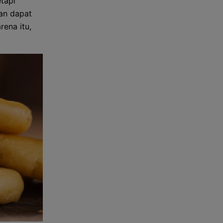
tapi
an dapat
ena itu,