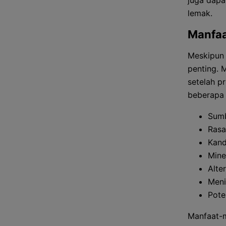
juga dapa
lemak.
Manfaa
Meskipun 
penting. 
setelah p
beberapa
Sumb
Rasa
Kand
Mine
Alte
Meni
Pote
Manfaat-m