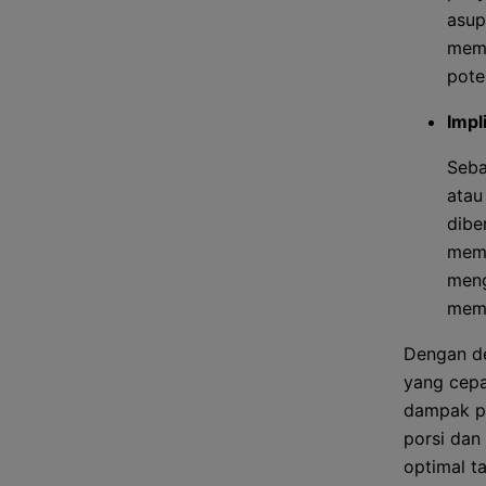
asup
memp
pote
Impl
Seba
atau
dibe
memb
meng
memb
Dengan d
yang cepa
dampak pr
porsi dan
optimal t