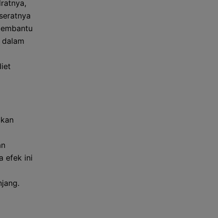
ratnya,
seratnya
 membantu
g dalam
iet
okan
an
 efek ini
a
jang.