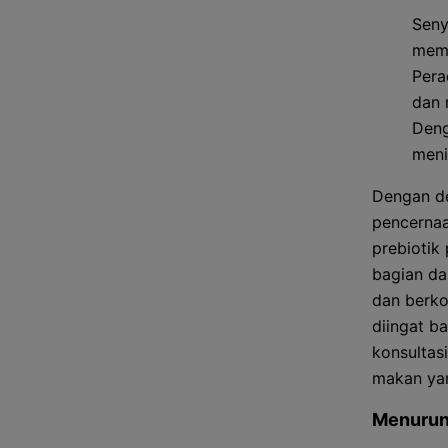
Seny
memb
Pera
dan 
Deng
meni
Dengan de
pencernaa
prebiotik 
bagian da
dan berko
diingat b
konsultas
makan yan
Menurun