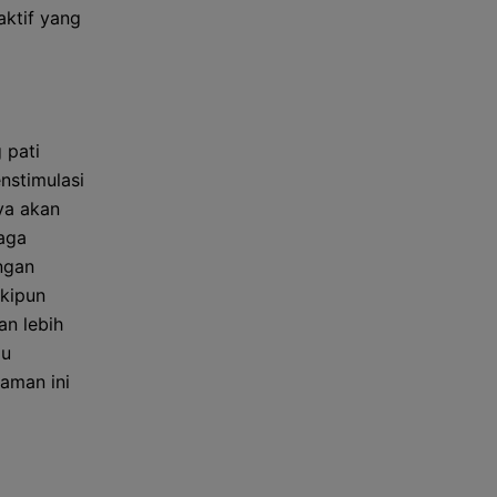
aktif yang
 pati
nstimulasi
ya akan
jaga
ngan
skipun
an lebih
lu
aman ini