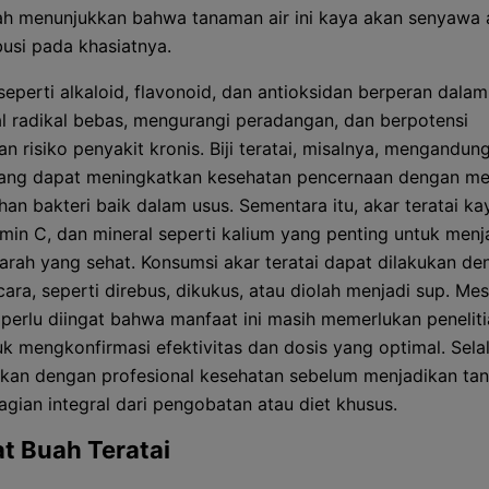
iah menunjukkan bahwa tanaman air ini kaya akan senyawa 
busi pada khasiatnya.
eperti alkaloid, flavonoid, dan antioksidan berperan dalam
 radikal bebas, mengurangi peradangan, dan berpotensi
 risiko penyakit kronis. Biji teratai, misalnya, mengandung
yang dapat meningkatkan kesehatan pencernaan dengan me
an bakteri baik dalam usus. Sementara itu, akar teratai ka
tamin C, dan mineral seperti kalium yang penting untuk men
arah yang sehat. Konsumsi akar teratai dapat dilakukan de
cara, seperti direbus, dikukus, atau diolah menjadi sup. Me
 perlu diingat bahwa manfaat ini masih memerlukan peneliti
tuk mengkonfirmasi efektivitas dan dosis yang optimal. Sela
ikan dengan profesional kesehatan sebelum menjadikan tan
agian integral dari pengobatan atau diet khusus.
t Buah Teratai