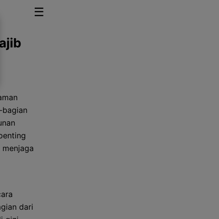
☰
ajib
naman
-bagian
unan
penting
m menjaga
cara
gian dari