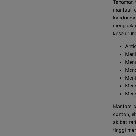
Tanaman t
manfaat k
kandungan
menjadika
keseluruh
Anti
Meni
Menu
Mens
Meni
Men
Meny
Manfaat b
contoh, s
akibat ra
tinggi me