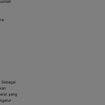
jumlah
ra
. Sebagai
akan
serat yang
ngatur