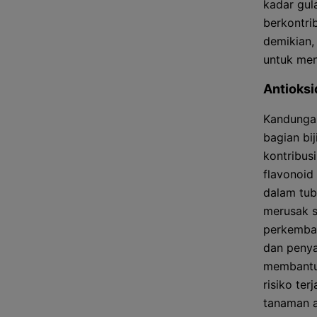
kadar gul
berkontri
demikian,
untuk men
Antioksi
Kandungan
bagian bi
kontribus
flavonoid
dalam tub
merusak s
perkemban
dan penya
membantu 
risiko te
tanaman a