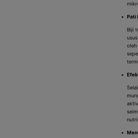
mikr
Pati
Biji
usus
oleh
sepe
term
Efek
Sela
mung
akti
seim
nutr
Men