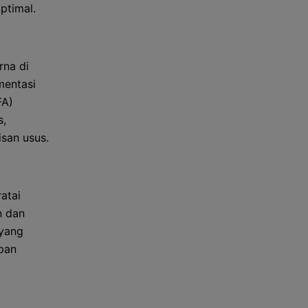
ptimal.
rna di
mentasi
FA)
s,
san usus.
atai
n dan
 yang
pan