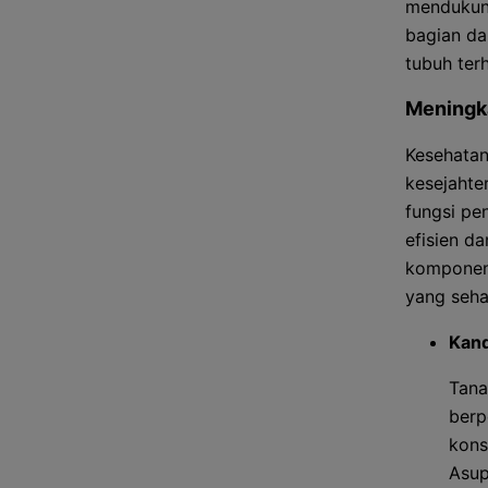
mendukung
bagian da
tubuh ter
Meningk
Kesehatan
kesejahte
fungsi pe
efisien d
komponen 
yang seha
Kand
Tana
berp
kons
Asup