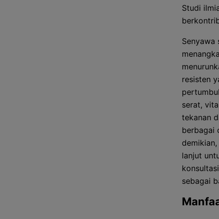
Studi ilm
berkontri
Senyawa s
menangkal
menurunkan
resisten 
pertumbuh
serat, vi
tekanan d
berbagai 
demikian,
lanjut un
konsultas
sebagai b
Manfaa