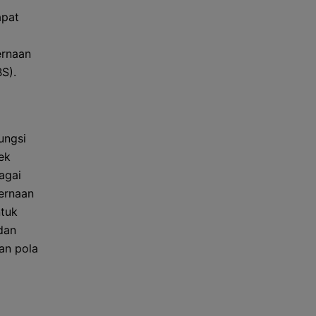
apat
ernaan
S).
ungsi
ek
bagai
ernaan
ntuk
dan
an pola