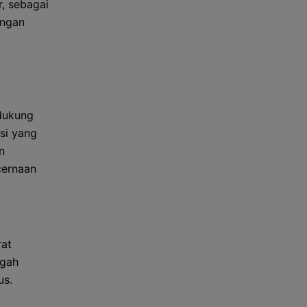
, sebagai
ungan
dukung
si yang
n
cernaan
rat
egah
us.