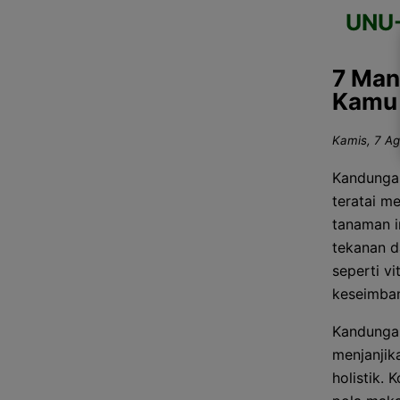
UNU
7 Man
Kamu 
Kamis, 7 Ag
Kandungan
teratai m
tanaman i
tekanan d
seperti v
keseimban
Kandungan
menjanjik
holistik. 