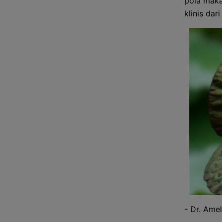
pola makan
klinis dar
- Dr. Amel