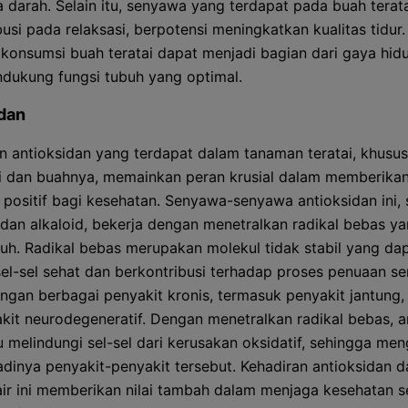
a darah. Selain itu, senyawa yang terdapat pada buah terat
busi pada relaksasi, berpotensi meningkatkan kualitas tidur
 konsumsi buah teratai dapat menjadi bagian dari gaya hid
dukung fungsi tubuh yang optimal.
dan
 antioksidan yang terdapat dalam tanaman teratai, khusu
ji dan buahnya, memainkan peran krusial dalam memberika
i positif bagi kesehatan. Senyawa-senyawa antioksidan ini, 
 dan alkaloid, bekerja dengan menetralkan radikal bebas ya
uh. Radikal bebas merupakan molekul tidak stabil yang da
el-sel sehat dan berkontribusi terhadap proses penuaan se
gan berbagai penyakit kronis, termasuk penyakit jantung, 
kit neurodegeneratif. Dengan menetralkan radikal bebas, a
melindungi sel-sel dari kerusakan oksidatif, sehingga men
rjadinya penyakit-penyakit tersebut. Kehadiran antioksidan 
ir ini memberikan nilai tambah dalam menjaga kesehatan se