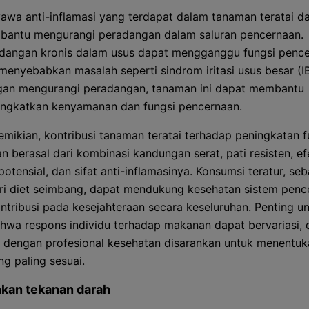
awa anti-inflamasi yang terdapat dalam tanaman teratai d
antu mengurangi peradangan dalam saluran pencernaan.
dangan kronis dalam usus dapat mengganggu fungsi penc
menyebabkan masalah seperti sindrom iritasi usus besar (IB
an mengurangi peradangan, tanaman ini dapat membantu
ngkatkan kenyamanan dan fungsi pencernaan.
mikian, kontribusi tanaman teratai terhadap peningkatan f
n berasal dari kombinasi kandungan serat, pati resisten, ef
potensial, dan sifat anti-inflamasinya. Konsumsi teratur, se
ri diet seimbang, dapat mendukung kesehatan sistem penc
ntribusi pada kesejahteraan secara keseluruhan. Penting u
ahwa respons individu terhadap makanan dapat bervariasi, 
i dengan profesional kesehatan disarankan untuk menentuk
g paling sesuai.
kan tekanan darah