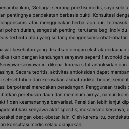
 menambahkan, "Sebagai seorang praktisi medis, saya selalu
n pentingnya pendekatan berbasis bukti. Konsultasi deng
mengonsumsi atau menggunakan herbal apa pun, termasuk
ari pohon durian, sangatlah penting, terutama bagi individ
edis tertentu atau yang sedang mengonsumsi obat-obatan.
hasiat kesehatan yang dikaitkan dengan ekstrak dedaunan i
i dikaitkan dengan kandungan senyawa seperti flavonoid d
. Senyawa-senyawa ini dikenal karena sifat antioksidan dan
masinya. Secara teoritis, aktivitas antioksidan dapat memba
i sel-sel tubuh dari kerusakan akibat radikal bebas, sement
masi berpotensi meredakan peradangan. Penggunaan tradisi
libatkan perebusan daun dan meminum airnya, namun konse
ktif dan keamanannya bervariasi. Penelitian lebih lanjut di
gidentifikasi senyawa aktif spesifik, mekanisme kerjanya, 
nteraksi dengan obat-obatan lain. Oleh karena itu, pendeka
dan konsultasi medis selalu dianjurkan.