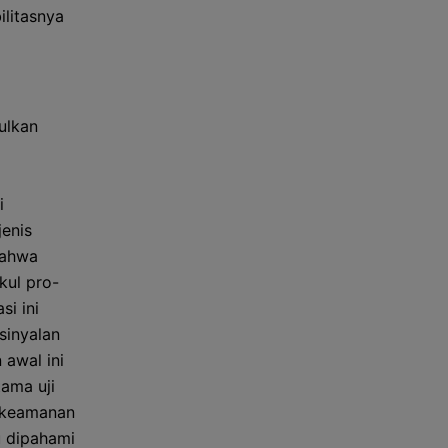
ilitasnya
ulkan
i
jenis
bahwa
kul pro-
si ini
sinyalan
 awal ini
tama uji
n keamanan
u dipahami