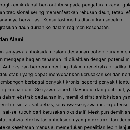
ipoglikemik dapat berkontribusi pada pengaturan kadar gul
n tradisional sering memanfaatkan rebusan daun, tetapi ef
nannya bervariasi. Konsultasi medis dianjurkan sebelum
rasikan daun durian ke dalam regimen kesehatan.
dan Alami
n senyawa antioksidan dalam dedaunan pohon durian menj
an mengapa bagian tanaman ini dikaitkan dengan potensi m
. Antioksidan berperan penting dalam menetralkan radikal 
idak stabil yang dapat menyebabkan kerusakan sel dan ber
embangan berbagai penyakit kronis, seperti penyakit jantu
an penuaan dini. Senyawa seperti flavonoid dan polifenol, 
 dalam ekstrak dedaunan ini, memiliki sifat antioksidan yan
netralisir radikal bebas, senyawa-senyawa ini berpotensi
i sel-sel tubuh dari kerusakan oksidatif. Meskipun demikian
atat bahwa efektivitas antioksidan yang diekstrak dari deda
teks kesehatan manusia, memerlukan penelitian lebih lanju