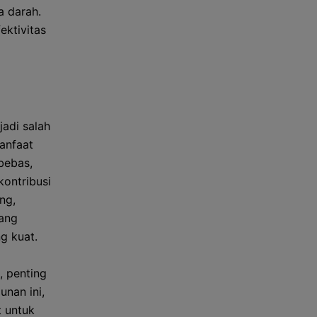
a darah.
ektivitas
adi salah
anfaat
bebas,
kontribusi
ng,
yang
g kuat.
, penting
unan ini,
t untuk