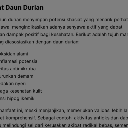
t Daun Durian
aun durian menyimpan potensi khasiat yang menarik perhat
n awal mengindikasikan adanya senyawa aktif yang dapat
n dampak positif bagi kesehatan. Berikut adalah tujuh ma
g diasosiasikan dengan daun durian:
oksidan alami
inflamasi potensial
vitas antimikroba
urunkan demam
dakan nyeri
aga kesehatan kulit
nsi hipoglikemik
anfaat ini, meski menjanjikan, memerlukan validasi lebih la
iset komprehensif. Sebagai contoh, aktivitas antioksidan da
melindungi sel dari kerusakan akibat radikal bebas, seme