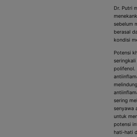
Dr. Putri
menekanka
sebelum 
berasal d
kondisi m
Potensi k
seringkal
polifenol
antiinfla
melindung
antiinfla
sering me
senyawa a
untuk men
potensi i
hati-hati 