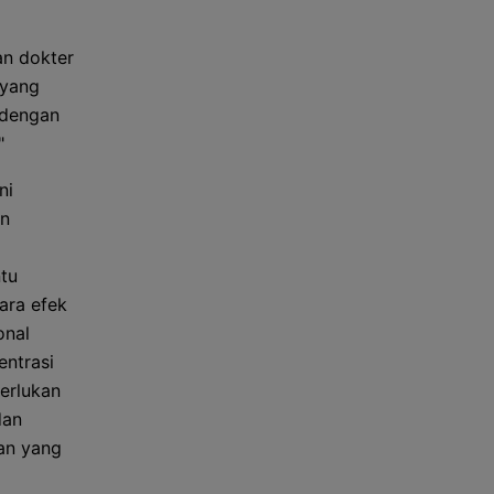
an dokter
 yang
u dengan
"
ni
an
ntu
ara efek
onal
ntrasi
perlukan
dan
tan yang