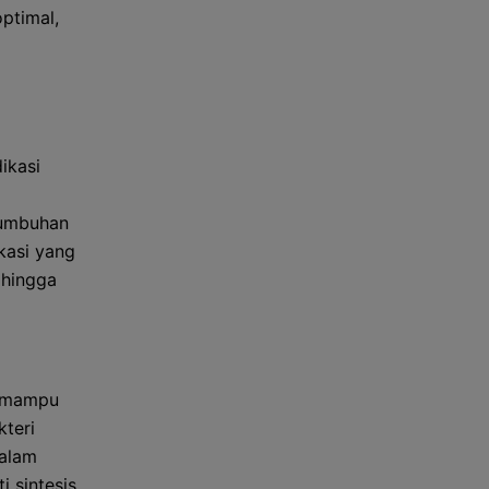
ptimal,
ikasi
tumbuhan
kasi yang
 hingga
i mampu
teri
dalam
 sintesis