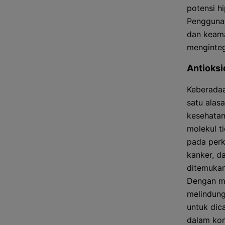
potensi h
Penggunaa
dan keama
menginteg
Antioksi
Keberadaa
satu alas
kesehatan
molekul t
pada perk
kanker, d
ditemukan
Dengan me
melindung
untuk dic
dalam kon