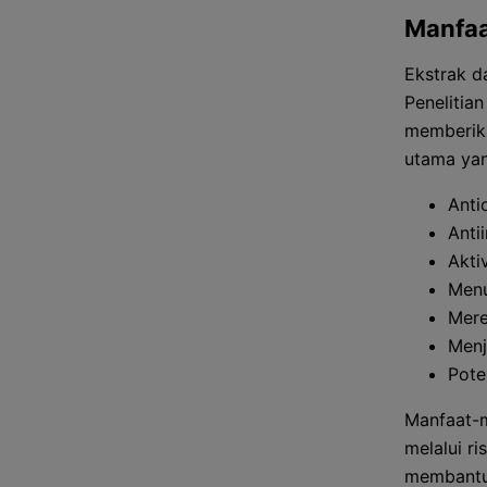
Manfaa
Ekstrak d
Penelitia
memberika
utama yan
Anti
Anti
Akti
Men
Mere
Menj
Pote
Manfaat-m
melalui r
membantu 