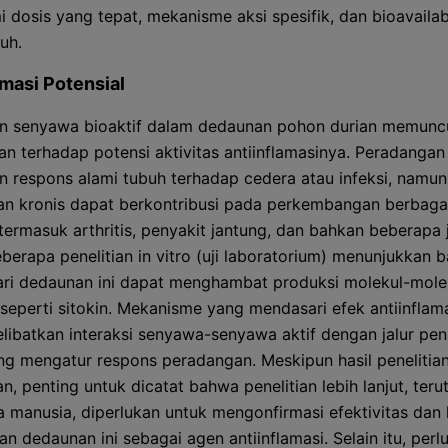
dosis yang tepat, mekanisme aksi spesifik, dan bioavailab
uh.
amasi Potensial
n senyawa bioaktif dalam dedaunan pohon durian memunc
kan terhadap potensi aktivitas antiinflamasinya. Peradangan
 respons alami tubuh terhadap cedera atau infeksi, namun
n kronis dapat berkontribusi pada perkembangan berbaga
 termasuk arthritis, penyakit jantung, dan bahkan beberapa 
eberapa penelitian in vitro (uji laboratorium) menunjukkan 
ari dedaunan ini dapat menghambat produksi molekul-mole
 seperti sitokin. Mekanisme yang mendasari efek antiinflama
libatkan interaksi senyawa-senyawa aktif dengan jalur pen
ang mengatur respons peradangan. Meskipun hasil penelitian
n, penting untuk dicatat bahwa penelitian lebih lanjut, teru
da manusia, diperlukan untuk mengonfirmasi efektivitas da
n dedaunan ini sebagai agen antiinflamasi. Selain itu, perl