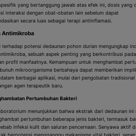
pesifik yang bertanggung jawab atas efek ini, dosis yang o
si interaksi dengan obat-obatan lain sebelum dapat
dasikan secara luas sebagai terapi antiinflamasi.
s Antimikroba
i terhadap potensi dedaunan pohon durian mengungkap ind
 antimikroba, sebuah aspek penting yang berkontribusi pada
han profil manfaatnya. Kemampuan untuk menghambat per
bunuh mikroorganisme berbahaya dapat memberikan impli
 dalam berbagai aplikasi, mulai dari pengobatan tradisional
gan agen terapeutik baru.
ghambatan Pertumbuhan Bakteri
laboratorium menunjukkan bahwa ekstrak dari dedaunan in
hambat pertumbuhan beberapa jenis bakteri, termasuk bak
ebab infeksi kulit dan saluran pencernaan. Senyawa aktif 
rak berpotensi mengganggu mekanisme vital bakteri, seperti