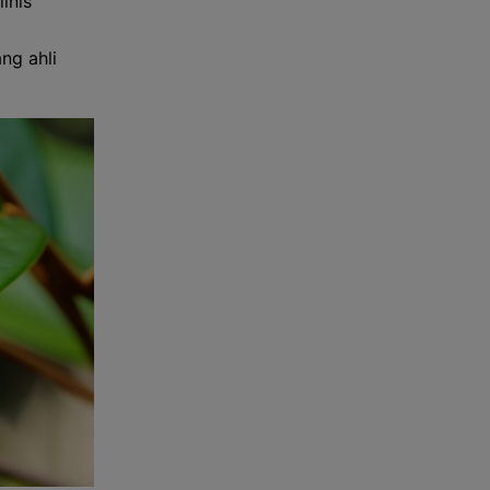
inis
ng ahli