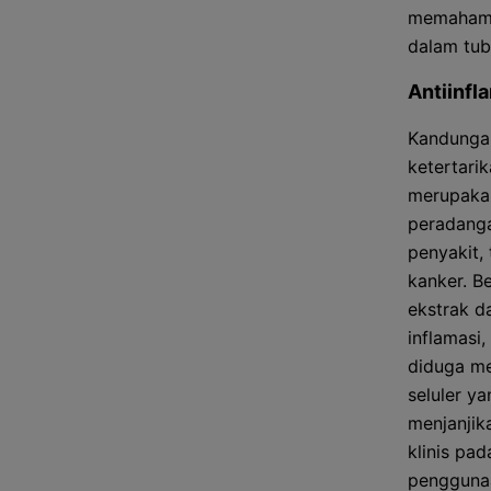
memahami 
dalam tub
Antiinfl
Kandunga
ketertari
merupakan
peradanga
penyakit,
kanker. B
ekstrak d
inflamasi,
diduga me
seluler y
menjanjika
klinis pa
penggunaa