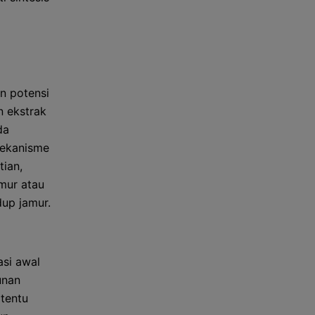
n potensi
n ekstrak
da
Mekanisme
tian,
mur atau
up jamur.
asi awal
unan
rtentu