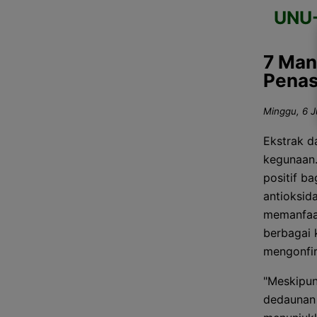
UNU
7 Man
Penas
Minggu, 6 Ju
Ekstrak d
kegunaan.
positif b
antioksida
memanfaat
berbagai k
mengonfir
"Meskipun
dedaunan 