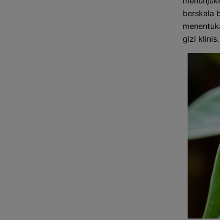
menunjukk
berskala 
menentukan
gizi klinis.