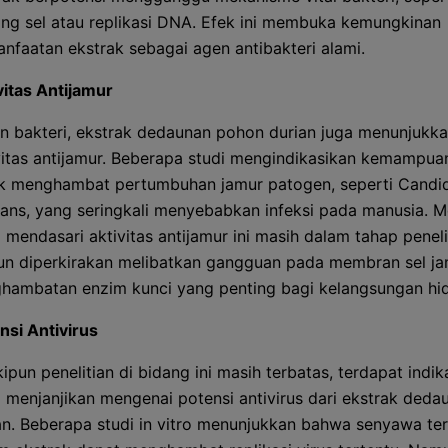
ing sel atau replikasi DNA. Efek ini membuka kemungkinan
nfaatan ekstrak sebagai agen antibakteri alami.
vitas Antijamur
in bakteri, ekstrak dedaunan pohon durian juga menunjukka
vitas antijamur. Beberapa studi mengindikasikan kemampua
k menghambat pertumbuhan jamur patogen, seperti Candi
cans, yang seringkali menyebabkan infeksi pada manusia. 
 mendasari aktivitas antijamur ini masih dalam tahap peneli
n diperkirakan melibatkan gangguan pada membran sel ja
hambatan enzim kunci yang penting bagi kelangsungan hid
nsi Antivirus
ipun penelitian di bidang ini masih terbatas, terdapat indik
 menjanjikan mengenai potensi antivirus dari ekstrak deda
an. Beberapa studi in vitro menunjukkan bahwa senyawa te