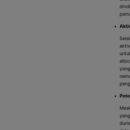
dind
pema
Akti
Sela
akti
untu
albi
yang
namu
peng
Pote
Mesk
yang
duri