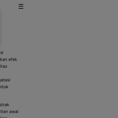
☰
si
kan efek
itas
atasi
untuk
strak
itian awal