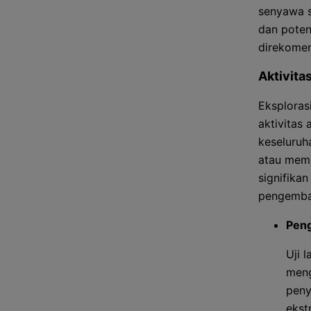
senyawa s
dan poten
direkomen
Aktivita
Eksploras
aktivitas
keseluru
atau mem
signifikan
pengemban
Pen
Uji 
meng
peny
ekst