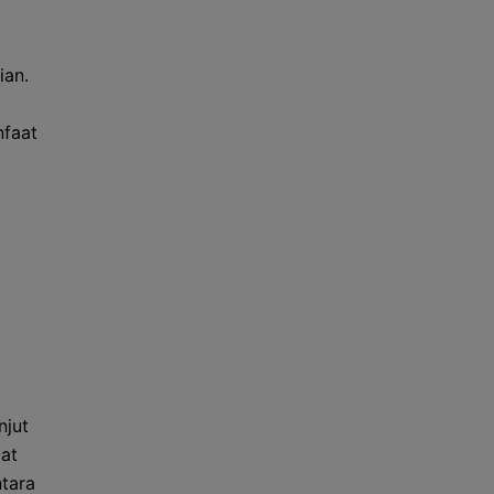
ian.
nfaat
njut
pat
ntara