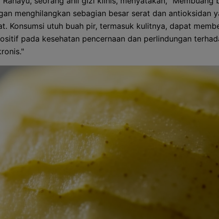
a Rahayu, seorang ahli gizi klinis, menyatakan, "Membuang b
an menghilangkan sebagian besar serat dan antioksidan 
t. Konsumsi utuh buah pir, termasuk kulitnya, dapat memb
sitif pada kesehatan pencernaan dan perlindungan terha
ronis."