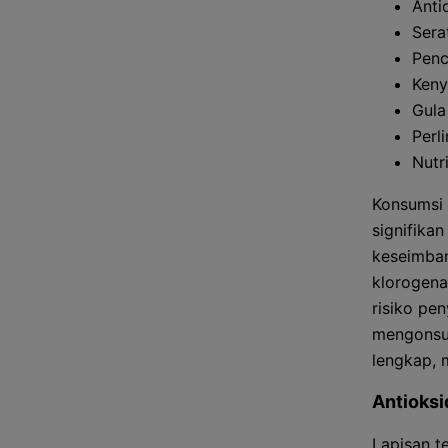
Anti
Sera
Penc
Keny
Gula
Perl
Nutr
Konsumsi 
signifika
keseimban
klorogena
risiko pe
mengonsum
lengkap, 
Antioksi
Lapisan t