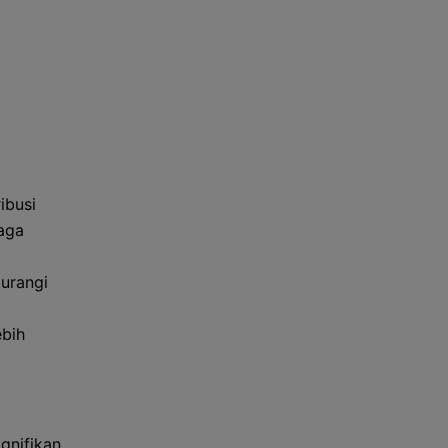
ibusi
aga
gurangi
ebih
gnifikan,