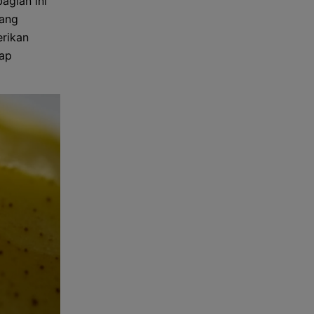
agian ini
yang
erikan
dap