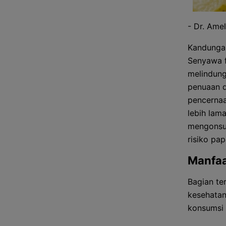
- Dr. Amel
Kandungan
Senyawa f
melindung
penuaan d
pencernaa
lebih lam
mengonsum
risiko pa
Manfaa
Bagian te
kesehatan
konsumsi 