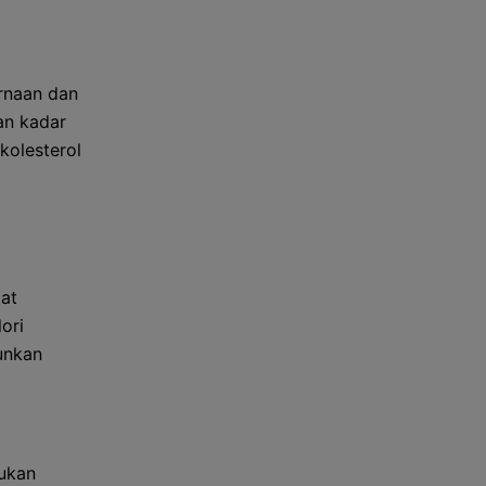
ernaan dan
an kadar
kolesterol
pat
ori
unkan
ukan