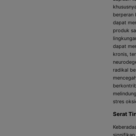
khususnya
berperan 
dapat mer
produk sa
lingkungan
dapat men
kronis, t
neurodege
radikal b
mencegahn
berkontri
melindung
stres oksi
Serat Ti
Keberadaa
signifika