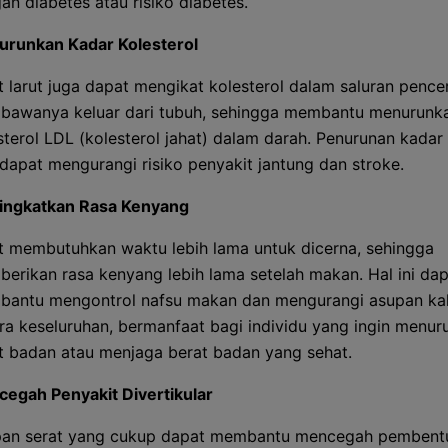
an diabetes atau risiko diabetes.
runkan Kadar Kolesterol
t larut juga dapat mengikat kolesterol dalam saluran penc
awanya keluar dari tubuh, sehingga membantu menurunk
sterol LDL (kolesterol jahat) dalam darah. Penurunan kadar 
dapat mengurangi risiko penyakit jantung dan stroke.
ngkatkan Rasa Kenyang
t membutuhkan waktu lebih lama untuk dicerna, sehingga
erikan rasa kenyang lebih lama setelah makan. Hal ini da
antu mengontrol nafsu makan dan mengurangi asupan kal
ra keseluruhan, bermanfaat bagi individu yang ingin menur
t badan atau menjaga berat badan yang sehat.
egah Penyakit Divertikular
an serat yang cukup dapat membantu mencegah pembent