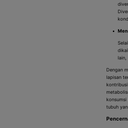
dive
Dive
kond
Men
Sela
dika
lain
Dengan m
lapisan t
kontribus
metabolis
konsumsi 
tubuh yan
Pencern