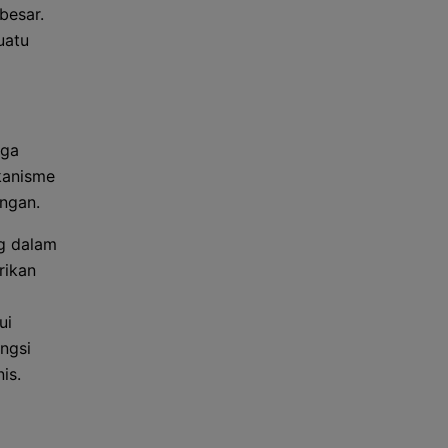
besar.
uatu
uga
kanisme
ngan.
g dalam
rikan
ui
ngsi
is.