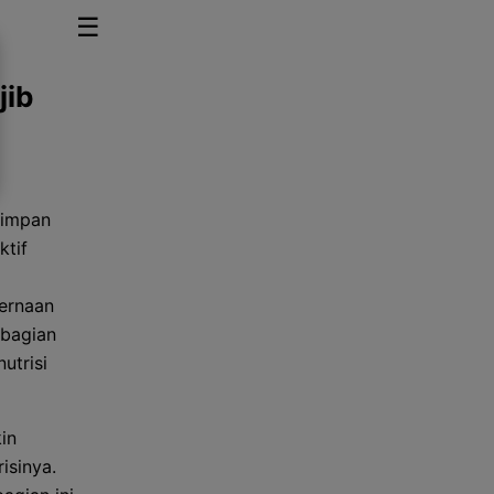
☰
jib
nyimpan
ktif
cernaan
 bagian
utrisi
in
isinya.