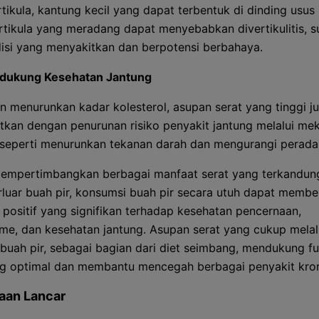
rtikula, kantung kecil yang dapat terbentuk di dinding usus 
rtikula yang meradang dapat menyebabkan divertikulitis, s
isi yang menyakitkan dan berpotensi berbahaya.
dukung Kesehatan Jantung
in menurunkan kadar kolesterol, asupan serat yang tinggi j
itkan dengan penurunan risiko penyakit jantung melalui me
, seperti menurunkan tekanan darah dan mengurangi perada
empertimbangkan berbagai manfaat serat yang terkandun
erluar buah pir, konsumsi buah pir secara utuh dapat membe
i positif yang signifikan terhadap kesehatan pencernaan,
me, dan kesehatan jantung. Asupan serat yang cukup melal
buah pir, sebagai bagian dari diet seimbang, mendukung fu
g optimal dan membantu mencegah berbagai penyakit kron
aan Lancar