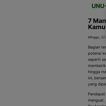
UNU
7 Manf
Kamu 
Minggu, 22 
Bagian ter
potensi k
seperti se
memberika
hingga me
ini, bers
yang diper
Pendapat 
menguat, 