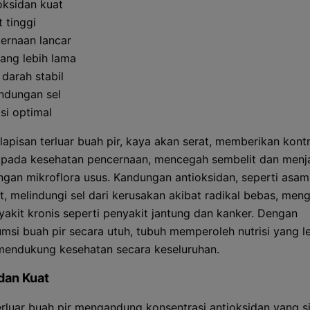
oksidan kuat
t tinggi
ernaan lancar
ang lebih lama
 darah stabil
indungan sel
isi optimal
lapisan terluar buah pir, kaya akan serat, memberikan kontr
n pada kesehatan pencernaan, mencegah sembelit dan menj
gan mikroflora usus. Kandungan antioksidan, seperti asam
t, melindungi sel dari kerusakan akibat radikal bebas, men
nyakit kronis seperti penyakit jantung dan kanker. Dengan
si buah pir secara utuh, tubuh memperoleh nutrisi yang l
mendukung kesehatan secara keseluruhan.
dan Kuat
erluar buah pir mengandung konsentrasi antioksidan yang si