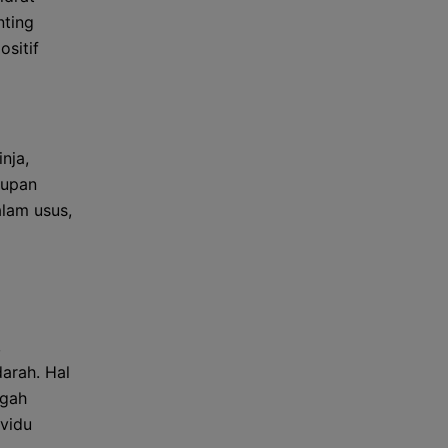
nting
sitif
nja,
supan
lam usus,
,
arah. Hal
egah
ividu