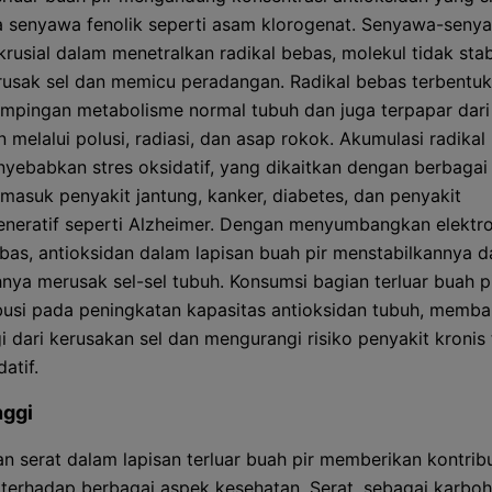
 senyawa fenolik seperti asam klorogenat. Senyawa-senya
krusial dalam menetralkan radikal bebas, molekul tidak stab
usak sel dan memicu peradangan. Radikal bebas terbentuk
mpingan metabolisme normal tubuh dan juga terpapar dari
 melalui polusi, radiasi, dan asap rokok. Akumulasi radikal
yebabkan stres oksidatif, yang dikaitkan dengan berbagai
ermasuk penyakit jantung, kanker, diabetes, dan penyakit
neratif seperti Alzheimer. Dengan menyumbangkan elektr
ebas, antioksidan dalam lapisan buah pir menstabilkannya d
ya merusak sel-sel tubuh. Konsumsi bagian terluar buah p
busi pada peningkatan kapasitas antioksidan tubuh, memba
i dari kerusakan sel dan mengurangi risiko penyakit kronis 
datif.
nggi
n serat dalam lapisan terluar buah pir memberikan kontrib
n terhadap berbagai aspek kesehatan. Serat, sebagai karboh