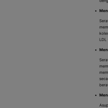
deng
Menu
Sera
memb
kole
LDL 
Meni
Sera
memb
memb
seca
bera
Menc
Asup