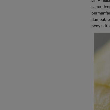
Dr. Ameli
sama deng
bermanfaa
dampak po
penyakit k