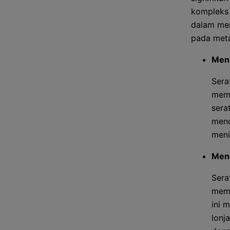
kompleks 
dalam men
pada meta
Meni
Sera
memp
sera
menc
meni
Meng
Sera
memp
ini 
lonj