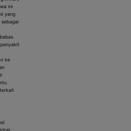
wa ini
il yang
 sebagai
 bebas
 penyakit
on ke
an
ir
ntu
terkait
usi
idrat