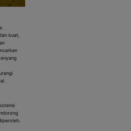
a.
dan kuat,
gan
ancarkan
 kenyang
urangi
al.
potensi
endorong
iperoleh.