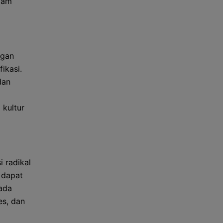
alam
ngan
ikasi.
dan
kultur
i radikal
 dapat
pada
es, dan