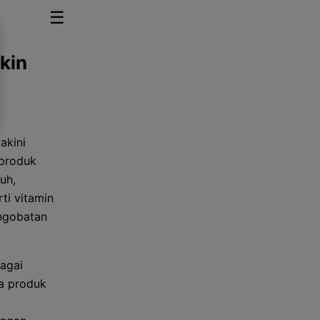
☰
kin
yakini
 produk
uh,
ti vitamin
engobatan
agai
a produk