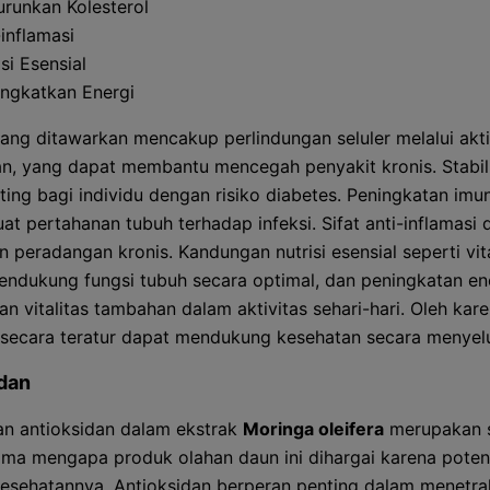
runkan Kolesterol
-inflamasi
si Esensial
ngkatkan Energi
ang ditawarkan mencakup perlindungan seluler melalui akti
an, yang dapat membantu mencegah penyakit kronis. Stabili
ting bagi individu dengan risiko diabetes. Peningkatan imun
t pertahanan tubuh terhadap infeksi. Sifat anti-inflamasi 
 peradangan kronis. Kandungan nutrisi esensial seperti vi
endukung fungsi tubuh secara optimal, dan peningkatan en
 vitalitas tambahan dalam aktivitas sehari-hari. Oleh karen
secara teratur dapat mendukung kesehatan secara menyel
dan
n antioksidan dalam ekstrak
Moringa oleifera
merupakan s
ama mengapa produk olahan daun ini dihargai karena poten
esehatannya. Antioksidan berperan penting dalam menetra