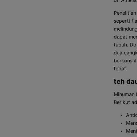
dr. Amelia
Penelitia
seperti f
melindung
dapat me
tubuh. Do
dua cangk
berkonsul
tepat.
teh da
Minuman h
Berikut a
Anti
Mens
Meni