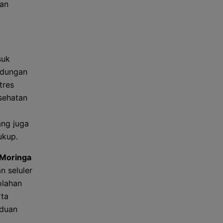
dan
suk
ndungan
tres
sehatan
ang juga
ukup.
Moringa
 seluler
olahan
rta
nduan