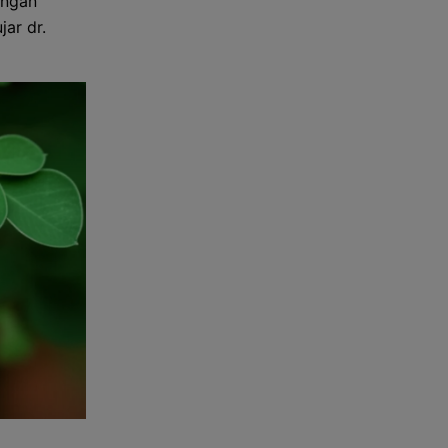
engan
ar dr.