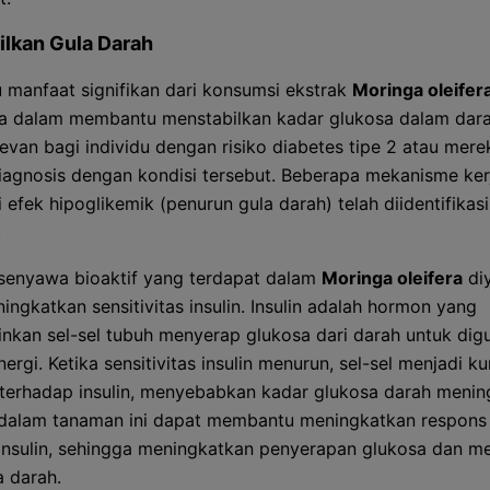
lkan Gula Darah
u manfaat signifikan dari konsumsi ekstrak
Moringa oleifer
a dalam membantu menstabilkan kadar glukosa dalam darah
levan bagi individu dengan risiko diabetes tipe 2 atau mer
iagnosis dengan kondisi tersebut. Beberapa mekanisme ker
efek hipoglikemik (penurun gula darah) telah diidentifikasi
.
senyawa bioaktif yang terdapat dalam
Moringa oleifera
diy
ingkatkan sensitivitas insulin. Insulin adalah hormon yang
kan sel-sel tubuh menyerap glukosa dari darah untuk dig
ergi. Ketika sensitivitas insulin menurun, sel-sel menjadi k
 terhadap insulin, menyebabkan kadar glukosa darah menin
alam tanaman ini dapat membantu meningkatkan respons 
insulin, sehingga meningkatkan penyerapan glukosa dan m
a darah.