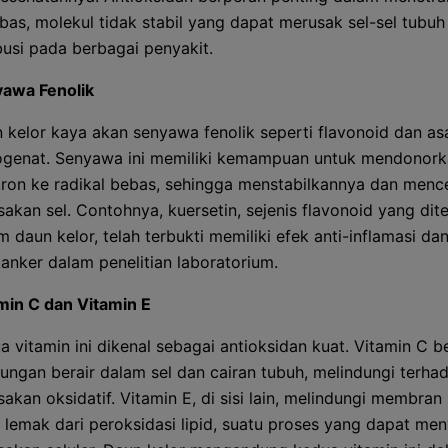
ebas, molekul tidak stabil yang dapat merusak sel-sel tubuh
busi pada berbagai penyakit.
awa Fenolik
 kelor kaya akan senyawa fenolik seperti flavonoid dan a
ogenat. Senyawa ini memiliki kemampuan untuk mendonor
tron ke radikal bebas, sehingga menstabilkannya dan men
sakan sel. Contohnya, kuersetin, sejenis flavonoid yang di
m daun kelor, telah terbukti memiliki efek anti-inflamasi da
kanker dalam penelitian laboratorium.
min C dan Vitamin E
a vitamin ini dikenal sebagai antioksidan kuat. Vitamin C be
kungan berair dalam sel dan cairan tubuh, melindungi terha
sakan oksidatif. Vitamin E, di sisi lain, melindungi membran
 lemak dari peroksidasi lipid, suatu proses yang dapat m