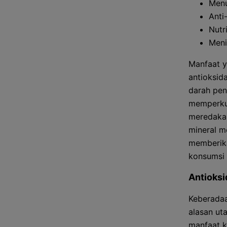
Menu
Anti
Nutri
Meni
Manfaat y
antioksid
darah pen
memperkua
meredakan
mineral m
memberikan
konsumsi 
Antioksi
Keberadaa
alasan ut
manfaat k