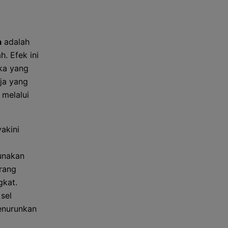
a
adalah
. Efek ini
eka yang
ja yang
 melalui
akini
unakan
urang
gkat.
sel
enurunkan