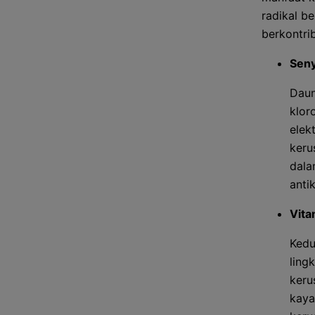
radikal b
berkontri
Seny
Daun
klor
elek
keru
dala
anti
Vita
Kedu
ling
keru
kaya