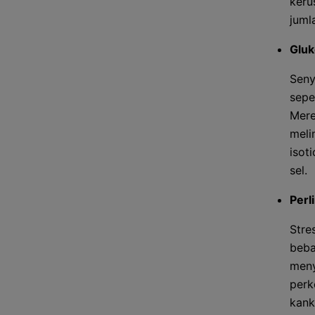
keru
juml
Gluk
Seny
sepe
Mere
meli
isot
sel.
Perl
Stre
beba
meny
perk
kank