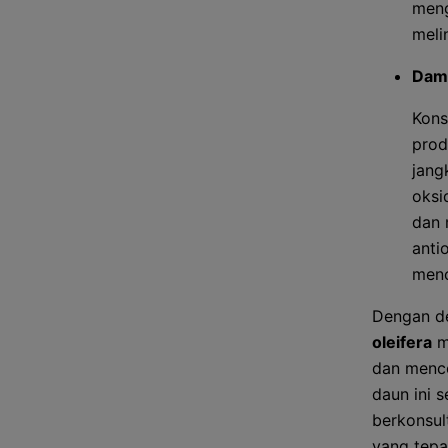
meng
meli
Dam
Kons
prod
jang
oksi
dan 
anti
menc
Dengan de
oleifera
m
dan mence
daun ini 
berkonsul
yang tepa