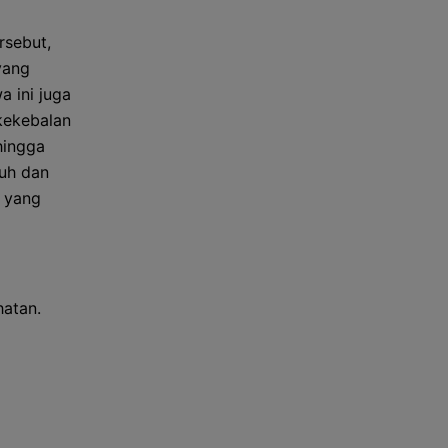
rsebut,
yang
a ini juga
kekebalan
hingga
buh dan
s yang
atan.