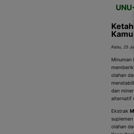
UNU
Ketah
Kamu 
Rabu, 25 Ju
Minuman h
memberika
olahan da
menstabil
dan miner
alternati
Ekstrak
M
suplemen 
olahan da