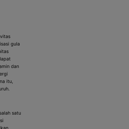
vitas
sasi gula
itas
dapat
tamin dan
ergi
a itu,
uruh.
alah satu
si
lkan