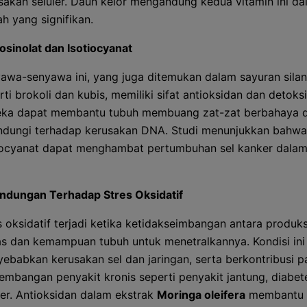
sakan seluler. Daun kelor mengandung kedua vitamin ini d
ah yang signifikan.
osinolat dan Isotiocyanat
awa-senyawa ini, yang juga ditemukan dalam sayuran sila
rti brokoli dan kubis, memiliki sifat antioksidan dan detoksif
ka dapat membantu tubuh membuang zat-zat berbahaya 
ndungi terhadap kerusakan DNA. Studi menunjukkan bahwa
iocyanat dapat menghambat pertumbuhan sel kanker dalam 
indungan Terhadap Stres Oksidatif
s oksidatif terjadi ketika ketidakseimbangan antara produks
s dan kemampuan tubuh untuk menetralkannya. Kondisi ini
ebabkan kerusakan sel dan jaringan, serta berkontribusi 
embangan penyakit kronis seperti penyakit jantung, diabet
er. Antioksidan dalam ekstrak
Moringa oleifera
membantu