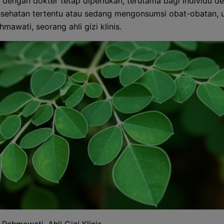
i dengan dokter tetap diperlukan, terutama bagi individu d
esehatan tertentu atau sedang mengonsumsi obat-obatan, uj
mawati, seorang ahli gizi klinis.