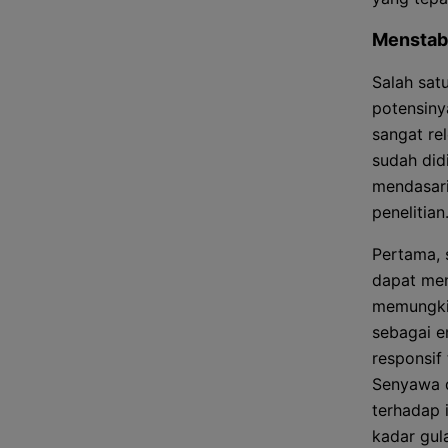
Menstabi
Salah sat
potensiny
sangat re
sudah did
mendasari 
penelitian
Pertama, 
dapat men
memungkin
sebagai en
responsif
Senyawa d
terhadap 
kadar gul