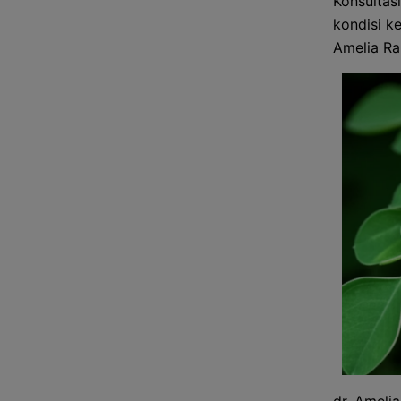
Konsultas
kondisi k
Amelia Rah