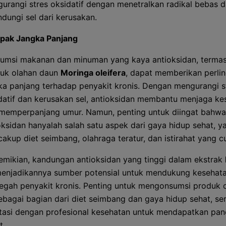
urangi stres oksidatif dengan menetralkan radikal bebas 
ndungi sel dari kerusakan.
pak Jangka Panjang
umsi makanan dan minuman yang kaya antioksidan, terma
uk olahan daun
Moringa oleifera
, dapat memberikan perli
ka panjang terhadap penyakit kronis. Dengan mengurangi s
datif dan kerusakan sel, antioksidan membantu menjaga ke
memperpanjang umur. Namun, penting untuk diingat bahwa
oksidan hanyalah salah satu aspek dari gaya hidup sehat, y
akup diet seimbang, olahraga teratur, dan istirahat yang c
mikian, kandungan antioksidan yang tinggi dalam ekstrak
enjadikannya sumber potensial untuk mendukung kesehatan
gah penyakit kronis. Penting untuk mengonsumsi produk 
sebagai bagian dari diet seimbang dan gaya hidup sehat, se
tasi dengan profesional kesehatan untuk mendapatkan pa
t.