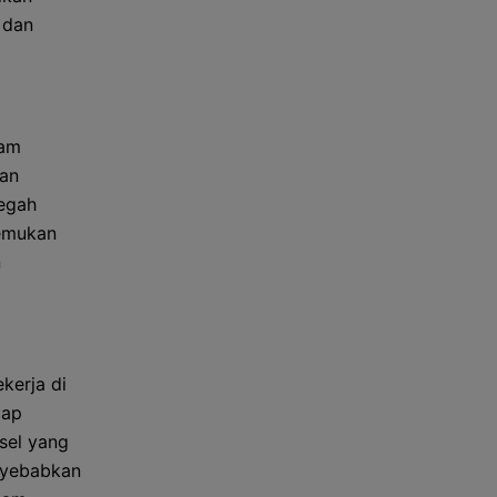
 dan
sam
kan
cegah
temukan
n
kerja di
dap
 sel yang
enyebabkan