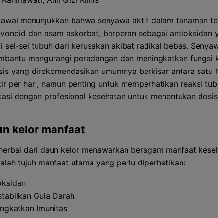
 Rahmawati, Ahli Gizi Klinis
n awal menunjukkan bahwa senyawa aktif dalam tanaman te
lavonoid dan asam askorbat, berperan sebagai antioksidan 
i sel-sel tubuh dari kerusakan akibat radikal bebas. Senyaw
mbantu mengurangi peradangan dan meningkatkan fungsi 
sis yang direkomendasikan umumnya berkisar antara satu 
ir per hari, namun penting untuk memperhatikan reaksi tu
tasi dengan profesional kesehatan untuk menentukan dosi
un kelor manfaat
erbal dari daun kelor menawarkan beragam manfaat keseh
dalah tujuh manfaat utama yang perlu diperhatikan:
oksidan
tabilkan Gula Darah
ngkatkan Imunitas